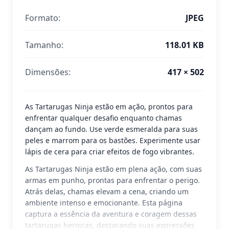
Formato:
JPEG
Tamanho:
118.01 KB
Dimensões:
417 × 502
As Tartarugas Ninja estão em ação, prontos para
enfrentar qualquer desafio enquanto chamas
dançam ao fundo. Use verde esmeralda para suas
peles e marrom para os bastões. Experimente usar
lápis de cera para criar efeitos de fogo vibrantes.
As Tartarugas Ninja estão em plena ação, com suas
armas em punho, prontas para enfrentar o perigo.
Atrás delas, chamas elevam a cena, criando um
ambiente intenso e emocionante. Esta página
captura a essência da aventura e coragem dessas
tartarugas heroicas, destacando suas expressões