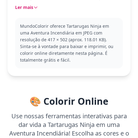
determinadas.
Ler mais
Parte do universo As Tartarugas Ninja (TMNT), esta
cena mostra a determinação e habilidade que
MundoColorir oferece Tartarugas Ninja em
tornaram essas personagens tão amadas. Se você
uma Aventura Incendiária em JPEG com
gosta de ação e heroísmo, outras páginas com
resolução de 417 × 502 (aprox. 118.01 KB).
cenas de combate ou momentos de camaradagem
Sinta-se à vontade para baixar e imprimir, ou
entre as tartarugas também são imperdíveis.
colorir online diretamente nesta página. É
Esta página de colorir é detalhada e boa para
totalmente grátis e fácil.
crianças a partir de 11 anos ou coloristas adultos.
Planeje cerca de uma hora e meia para completar.
Use lápis de cor para dar vida às chamas e destacar
os detalhes das armas das tartarugas, permitindo
um acabamento ainda mais impressionante.
🎨 Colorir Online
Use nossas ferramentas interativas para
dar vida a Tartarugas Ninja em uma
Aventura Incendiária! Escolha as cores e o