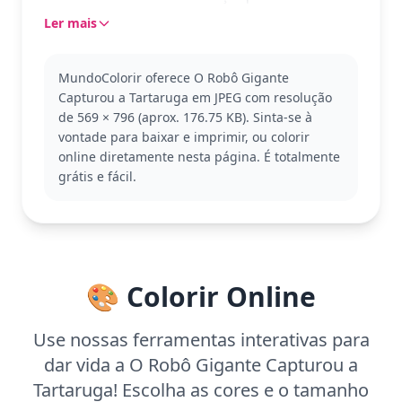
imaginar novas aventuras.
Ler mais
As Tartarugas Ninja são conhecidas por suas
habilidades em artes marciais e por sempre lutar
MundoColorir oferece O Robô Gigante
contra o mal. Este momento captura a essência de
Capturou a Tartaruga em JPEG com resolução
sua bravura e determinação. Se você gosta dessa
de 569 × 796 (aprox. 176.75 KB). Sinta-se à
cena, também pode querer colorir outras páginas
vontade para baixar e imprimir, ou colorir
das Tartarugas Ninja enfrentando vilões ou em
online diretamente nesta página. É totalmente
ação.
grátis e fácil.
Este é um desafio de complexidade média, bom
para crianças a partir de 7 anos. Planeje cerca de
30 a 60 minutos para completar. Para um toque
especial, experimente misturar diferentes tons de
verde na pele da tartaruga para um efeito mais
🎨 Colorir Online
dinâmico.
Use nossas ferramentas interativas para
dar vida a O Robô Gigante Capturou a
Tartaruga! Escolha as cores e o tamanho