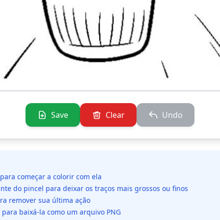
Save
Clear
Undo
 para começar a colorir com ela
ante do pincel para deixar os traços mais grossos ou finos
ara remover sua última ação
da para baixá-la como um arquivo PNG