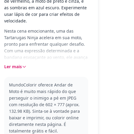
de vermelho, a moto de preto e cinza, e
as sombras em azul escuro. Experimente
usar lápis de cor para criar efeitos de
velocidade.
Nesta cena emocionante, uma das
Tartarugas Ninja acelera em sua moto,
pronto para enfrentar qualquer desafio.
Com uma expressão determinada e a
bandana esvoaçante ao vento, ele avança
em alta velocidade. As linhas de ação ao
Ler mais
redor dão uma sensação de movimento
rápido e aventura urbana.
MundoColorir oferece Andar de
As Tartarugas Ninja são conhecidas por
Moto é muito mais rápido do que
suas habilidades de combate e amor por
perseguir o inimigo a pé em JPEG
pizza! Este é um ótimo exemplo do
com resolução de 602 × 777 (aprox.
espírito destemido da equipe. Esta
132.98 KB). Sinta-se à vontade para
página é perfeita para fãs de todas as
baixar e imprimir, ou colorir online
idades que amam ação e aventura.
diretamente nesta página. É
Depois de colorir, confira outras páginas
totalmente grátis e fácil.
das Tartarugas Ninja para expandir sua