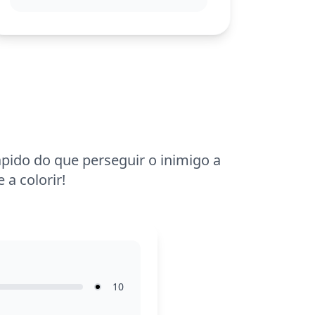
coleção.
Esta página de colorir é de complexidade
média, ideal para crianças a partir de 7
anos. Planeje gastar entre meia hora a
uma hora colorindo. Use canetas de
ponta fina para destacar os detalhes da
moto e criar efeitos de movimento com
as sombras ao redor.
pido do que perseguir o inimigo a
a colorir!
10