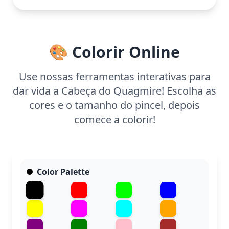
Com linhas claras e simples, esta página é
adequada para crianças a partir de 3 anos. Reserve
cerca de 15 a 30 minutos para completar, usando
lápis de cor ou giz de cera. Crianças mais novas
🎨 Colorir Online
podem precisar de alguma orientação, mas
certamente se divertirão com Quagmire.
Use nossas ferramentas interativas para
dar vida a Cabeça do Quagmire! Escolha as
cores e o tamanho do pincel, depois
comece a colorir!
Color Palette