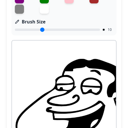
Brush Size
10