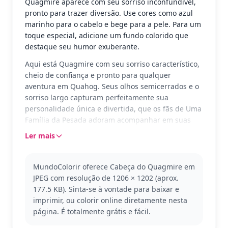
Quagmire aparece com seu sorriso inconfundível,
pronto para trazer diversão. Use cores como azul
marinho para o cabelo e bege para a pele. Para um
toque especial, adicione um fundo colorido que
destaque seu humor exuberante.
Aqui está Quagmire com seu sorriso característico,
cheio de confiança e pronto para qualquer
aventura em Quahog. Seus olhos semicerrados e o
sorriso largo capturam perfeitamente sua
personalidade única e divertida, que os fãs de Uma
Família da Pesada adoram acompanhar em suas
peripécias malucas.
Ler mais
Quagmire é um dos personagens mais carismáticos
de Uma Família da Pesada, conhecido por suas
MundoColorir oferece Cabeça do Quagmire em
aventuras e seu famoso bordão. Este desenho
JPEG com resolução de 1206 × 1202 (aprox.
captura bem o espírito do personagem, tornando-
177.5 KB). Sinta-se à vontade para baixar e
se uma ótima escolha para aqueles que amam o
imprimir, ou colorir online diretamente nesta
humor da série. Outros personagens, como Peter e
página. É totalmente grátis e fácil.
Stewie, também são ótimas opções para colorir.