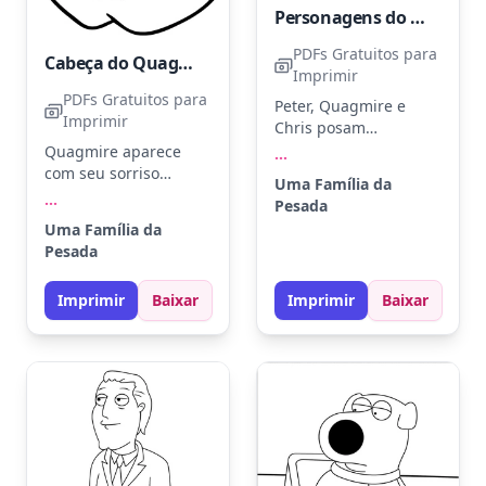
Personagens do programa Family Guy
PDFs Gratuitos para
Cabeça do Quagmire
Imprimir
PDFs Gratuitos para
Peter, Quagmire e
Imprimir
Chris posam
animadamente sob o
Quagmire aparece
...
logo clássico de Uma
com seu sorriso
Uma Família da
Família da Pesada. Dê
inconfundível, pronto
...
Pesada
vida a cada
para trazer diversão.
Uma Família da
personagem com tons
Use cores como azul
Pesada
de azul, verde e
marinho para o cabelo
vermelho para suas
e bege para a pele.
Imprimir
Baixar
Imprimir
Baixar
roupas. Experimente
Para um toque
adicionar sombras
especial, adicione um
suaves para um efeito
fundo colorido que
mais realista.
destaque seu humor
exuberante.