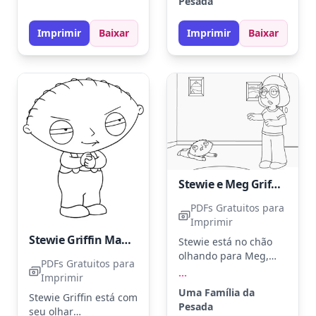
Pesada
usar lápis de cor para
suas roupas e marrom
detalhes mais suaves.
para o ursinho. Tente
Imprimir
Baixar
Imprimir
Baixar
adicionar
sombreamento para
dar mais vida ao
desenho.
Stewie e Meg Griffin
PDFs Gratuitos para
Imprimir
Stewie Griffin Malvado
Stewie está no chão
olhando para Meg,
PDFs Gratuitos para
que parece surpresa
...
Imprimir
na sala de estar. Pinte
Uma Família da
Stewie Griffin está com
a camisa de Meg com
Pesada
seu olhar
rosa e a calça em azul.