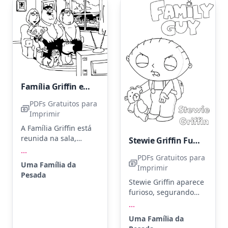
toque especial.
Família Griffin em sua casa
PDFs Gratuitos para
Imprimir
A Família Griffin está
reunida na sala,
Stewie Griffin Furioso
assistindo TV. Peter,
...
PDFs Gratuitos para
Lois, Chris, Stewie,
Uma Família da
Imprimir
Meg e Brian
Pesada
compartilham um
Stewie Griffin aparece
momento juntos. Use
furioso, segurando
tons de azul, verde e
seu ursinho de
...
marrom para dar vida
pelúcia. Use cores
Uma Família da
à cena. Experimente
como vermelho para