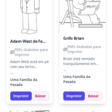
Grifo Brian
Adam West de Family Guy
PDFs Gratuitos para
PDFs Gratuitos para
Imprimir
Imprimir
Brian está sentado
Adam West está em pé
tranquilamente em
com seu terno
uma cadeira,
...
característico, olhando
...
segurando um livro
para o lado. Use cinza
Uma Família da
com o próprio nome
Uma Família da
e azul-marinho para o
Pesada
na capa. Use cores
Pesada
terno e um tom de
como cinza claro para
pele claro para o
seu pelo e marrom
Imprimir
Baixar
Imprimir
Baixar
rosto. Experimente
para o livro. Tente
usar lápis de cor para
adicionar sombras
adicionar sombra e
suaves para dar um
profundidade.