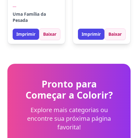
característico e mãos
Experimente dar um
...
juntas, pronto para
toque especial aos
Uma Família da
aprontar. Pinte suas
quadros na parede
Pesada
roupas clássicas com
com cores vivas para
vermelho, amarelo e
contrastar.
Imprimir
Baixar
Imprimir
Baixar
azul. Experimente
usar tons pastéis para
o fundo e destacar o
personagem.
Pronto para
Começar a Colorir?
Explore mais categorias ou
encontre sua próxima página
favorita!