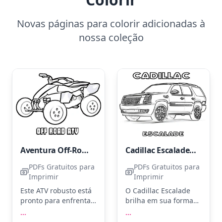
Novas páginas para colorir adicionadas à
nossa coleção
Aventura Off-Road de ATV
Cadillac Escalade - SUV de Luxo
PDFs Gratuitos para
PDFs Gratuitos para
Imprimir
Imprimir
Este ATV robusto está
O Cadillac Escalade
pronto para enfrentar
brilha em sua forma
qualquer trilha.
icônica, capturando a
...
...
Imagine-o em tons de
essência do luxo sobre