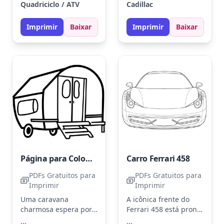
Quadriciclo / ATV
Cadillac
vermelho vivo, preto e
quatro rodas. Tons de
prata. Você pode
preto, prata e azul
Imprimir
Baixar
Imprimir
Baixar
adicionar sombras
podem realçar suas
para dar um toque
linhas elegantes.
mais realista às rodas!
Experimente usar
lápis metálicos para
dar um toque
sofisticado aos
detalhes cromados.
Página para Colorir de Caravana para Imprimir
Carro Ferrari 458
PDFs Gratuitos para
PDFs Gratuitos para
Imprimir
Imprimir
Uma caravana
A icônica frente do
charmosa espera por
Ferrari 458 está pronta
cores vibrantes. Tente
para ganhar vida com
...
...