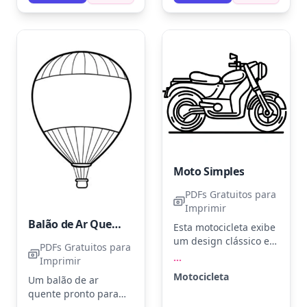
Use lápis de cor para
Experimente adicionar
criar sombreados e
um fundo de céu azul
dar mais realismo à
ou uma estrada para
cena.
dar vida à cena.
Moto Simples
PDFs Gratuitos para
Imprimir
Balão de Ar Quente Colorido
Esta motocicleta exibe
um design clássico e
PDFs Gratuitos para
limpo, perfeito para
...
Imprimir
colorir. Experimente
Motocicleta
Um balão de ar
tons de azul, vermelho
quente pronto para
ou preto para dar vida