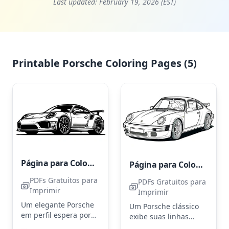
Last updated:
February 19, 2026 (EST)
Printable Porsche Coloring Pages (5)
Página para Colorir de Carro Porsche para Imprimir
Página para Colorir de Carro Porsche Grátis para Imprimir
PDFs Gratuitos para
PDFs Gratuitos para
Imprimir
Imprimir
Um elegante Porsche
Um Porsche clássico
em perfil espera por
exibe suas linhas
cores vibrantes.
elegantes e detalhes
...
...