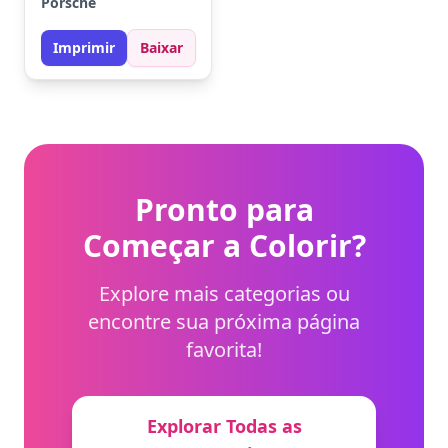
Porsche
metálico, preto e
toques de azul. Para
Imprimir
Baixar
um toque especial,
adicione sombras
sutis aos faróis.
Pronto para
Começar a Colorir?
Explore mais categorias ou
encontre sua próxima página
favorita!
Explorar Todas as