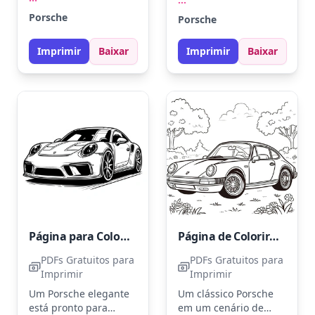
Experimente tons de
refinados, pronto para
Porsche
Porsche
prata, azul metálico ou
ganhar vida com suas
vermelho para um
cores favoritas. Pense
Imprimir
Baixar
Imprimir
Baixar
toque esportivo. Para
em tons de prata,
um efeito realista, use
preto e vermelho para
lápis de cor metálico
capturar sua essência
nos detalhes.
esportiva. Use lápis
metálicos para um
toque especial nas
rodas e acabamentos.
Página para Colorir de um Carro Porsche
Página de Colorir Carro Porsche Grátis
PDFs Gratuitos para
PDFs Gratuitos para
Imprimir
Imprimir
Um Porsche elegante
Um clássico Porsche
está pronto para
em um cenário de