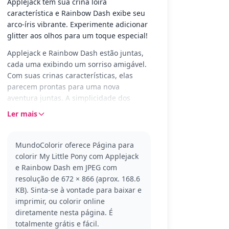
Applejack tem sua crina loira
característica e Rainbow Dash exibe seu
arco-íris vibrante. Experimente adicionar
glitter aos olhos para um toque especial!
Applejack e Rainbow Dash estão juntas,
cada uma exibindo um sorriso amigável.
Com suas crinas características, elas
parecem prontas para uma nova
aventura juntas. A simplicidade dos
traços permite que as cores ganhem vida
Ler mais
de forma encantadora.
Applejack é conhecida por sua
MundoColorir oferece Página para
honestidade e amor pela fazenda,
colorir My Little Pony com Applejack
enquanto Rainbow Dash adora
e Rainbow Dash em JPEG com
velocidade e lealdade. Ambas fazem
resolução de 672 × 866 (aprox. 168.6
parte do universo My Little Pony, que
KB). Sinta-se à vontade para baixar e
encanta crianças ao redor do mundo.
imprimir, ou colorir online
Outros personagens como Twilight
diretamente nesta página. É
Sparkle também são populares entre os
totalmente grátis e fácil.
fãs.