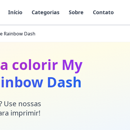
Início
Categorias
Sobre
Contato
k e Rainbow Dash
a colorir My
Rainbow Dash
r? Use nossas
ara imprimir!