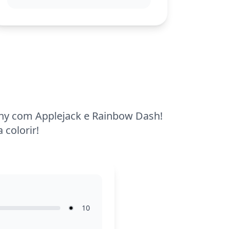
Esta página é fácil e adequada para
crianças a partir de 3 anos. Planeje cerca
de 15 a 30 minutos para completar. Use
lápis de cor para preencher as grandes
áreas e experimente canetinhas para
detalhes menores, permitindo que as
crianças explorem sua criatividade em
cada traço.
Pony com Applejack e Rainbow Dash!
 colorir!
10