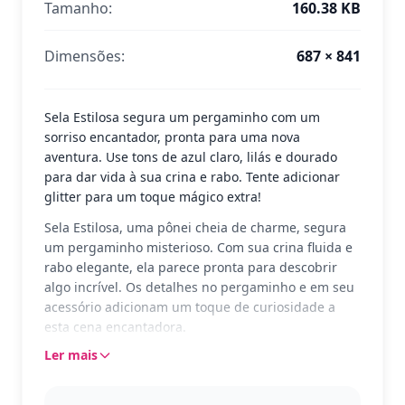
Tamanho:
160.38 KB
Dimensões:
687 × 841
Sela Estilosa segura um pergaminho com um
sorriso encantador, pronta para uma nova
aventura. Use tons de azul claro, lilás e dourado
para dar vida à sua crina e rabo. Tente adicionar
glitter para um toque mágico extra!
Sela Estilosa, uma pônei cheia de charme, segura
um pergaminho misterioso. Com sua crina fluida e
rabo elegante, ela parece pronta para descobrir
algo incrível. Os detalhes no pergaminho e em seu
acessório adicionam um toque de curiosidade a
esta cena encantadora.
Ler mais
Parte do universo My Little Pony, Sela Estilosa é
conhecida por sua elegância e estilo único. Os fãs
de My Little Pony vão adorar colorir esta página,