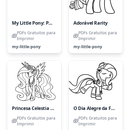
My Little Pony: Princesa Luna - Uma Página de Colorir Majestosa
Adorável Rarity
PDFs Gratuitos para
PDFs Gratuitos para
Imprimir
Imprimir
my-little-pony
my-little-pony
Princesa Celestia da série My Little Pony
O Dia Alegre da Fluttershy
PDFs Gratuitos para
PDFs Gratuitos para
Imprimir
Imprimir