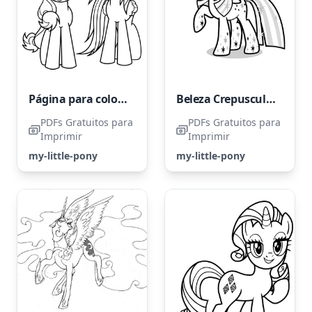
Página para colorir My Little Pony com Applejack e Rainbow Dash
Beleza Crepuscular da Twilight Sparkle
PDFs Gratuitos para
PDFs Gratuitos para
Imprimir
Imprimir
my-little-pony
my-little-pony