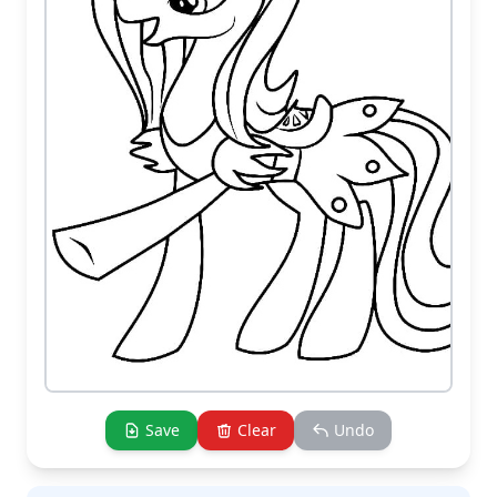
Save
Clear
Undo