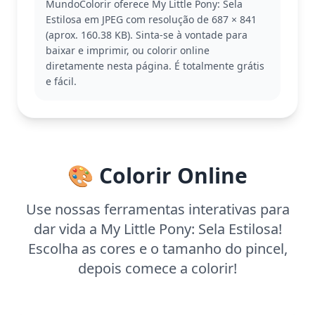
MundoColorir oferece My Little Pony: Sela
especialmente aqueles que gostam de expressar
Estilosa em JPEG com resolução de 687 × 841
sua criatividade com personagens cheios de
(aprox. 160.38 KB). Sinta-se à vontade para
personalidade. Explore outras versões e
baixar e imprimir, ou colorir online
personagens da mesma categoria para mais
diretamente nesta página. É totalmente grátis
diversão.
e fácil.
Esta página de colorir é fácil e adequada para
crianças a partir de 3 anos. Planeje cerca de 15 a 30
minutos para completar. Use lápis de cor ou giz de
cera para preencher as áreas grandes e
experimente canetinhas com glitter para os
🎨 Colorir Online
detalhes, tornando a experiência ainda mais
especial.
Use nossas ferramentas interativas para
dar vida a My Little Pony: Sela Estilosa!
Escolha as cores e o tamanho do pincel,
depois comece a colorir!