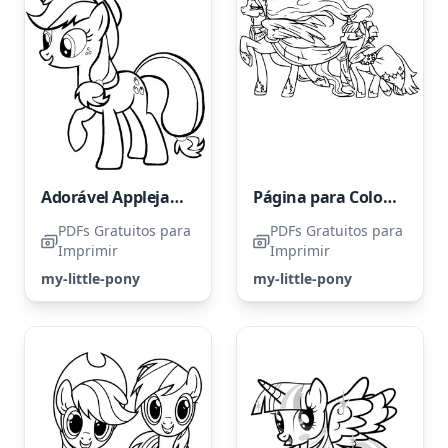
Adorável Applejack de My Little Pony
Página para Colorir de Pônei Unicórnio
PDFs Gratuitos para
PDFs Gratuitos para
Imprimir
Imprimir
my-little-pony
my-little-pony