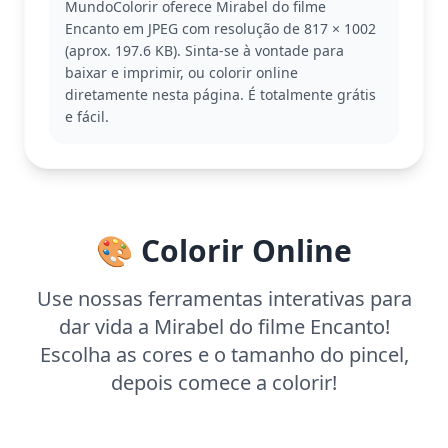
MundoColorir oferece Mirabel do filme
Encanto e é ideal para fãs que adoram cenas cheias
Encanto em JPEG com resolução de 817 × 1002
de emoção. Outras páginas com a família Madrigal
(aprox. 197.6 KB). Sinta-se à vontade para
podem também encantar.
baixar e imprimir, ou colorir online
Esta página de complexidade média é adequada
diretamente nesta página. É totalmente grátis
para crianças a partir de 7 anos. Planeje cerca de
e fácil.
meia hora a uma hora para colorir. Use lápis de
cera ou hidrocor para destacar os detalhes do
vestido e cabelo. Crianças mais novas também
podem se divertir com supervisão.
🎨 Colorir Online
Use nossas ferramentas interativas para
dar vida a Mirabel do filme Encanto!
Escolha as cores e o tamanho do pincel,
depois comece a colorir!