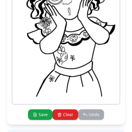
Save
Clear
Undo