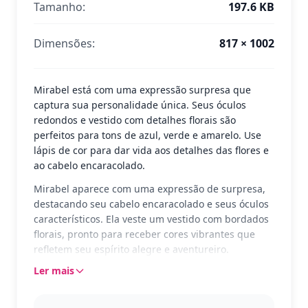
Tamanho:
197.6 KB
Dimensões:
817 × 1002
Mirabel está com uma expressão surpresa que
captura sua personalidade única. Seus óculos
redondos e vestido com detalhes florais são
perfeitos para tons de azul, verde e amarelo. Use
lápis de cor para dar vida aos detalhes das flores e
ao cabelo encaracolado.
Mirabel aparece com uma expressão de surpresa,
destacando seu cabelo encaracolado e seus óculos
característicos. Ela veste um vestido com bordados
florais, pronto para receber cores vibrantes que
refletem seu espírito alegre e aventureiro.
Ler mais
Mirabel é a protagonista do filme Encanto,
conhecida por sua determinação e amor pela
família. Essa página traz toda a magia do universo