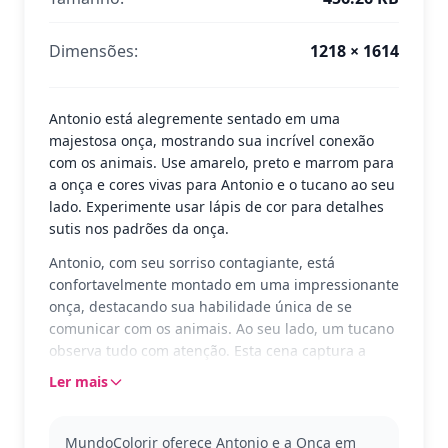
Dimensões:
1218 × 1614
Antonio está alegremente sentado em uma
majestosa onça, mostrando sua incrível conexão
com os animais. Use amarelo, preto e marrom para
a onça e cores vivas para Antonio e o tucano ao seu
lado. Experimente usar lápis de cor para detalhes
sutis nos padrões da onça.
Antonio, com seu sorriso contagiante, está
confortavelmente montado em uma impressionante
onça, destacando sua habilidade única de se
comunicar com os animais. Ao seu lado, um tucano
observa tudo com atenção. Esta cena captura a
magia e a amizade presentes no mundo encantado
Ler mais
de Encanto, oferecendo um momento de alegria e
aventura para colorir.
MundoColorir oferece Antonio e a Onça em