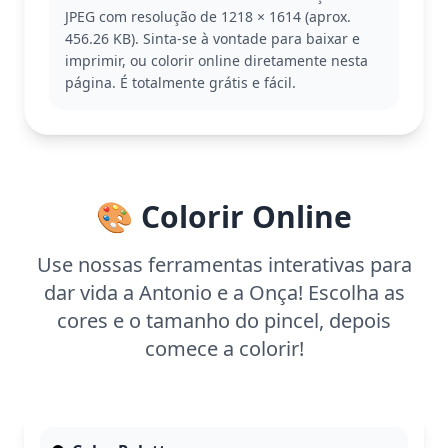
Antonio é um dos personagens queridos do filme
JPEG com resolução de 1218 × 1614 (aprox.
Encanto, da Disney, conhecido por seu dom
456.26 KB). Sinta-se à vontade para baixar e
especial de entender e falar com os animais. Essa
imprimir, ou colorir online diretamente nesta
habilidade o torna um personagem fascinante e
página. É totalmente grátis e fácil.
muito amado. Se você gosta desta página, pode
também se interessar por outras cenas do filme,
como as da Mirabel ou da Luisa.
Esta página de colorir é de complexidade média,
adequada para crianças a partir de 7 anos. Reserve
🎨 Colorir Online
entre meia hora a uma hora para completar. Use
lápis de cor ou giz de cera para dar vida a esta
cena vibrante e experimente diferentes técnicas de
Use nossas ferramentas interativas para
sombreamento para realçar os detalhes do pelo da
dar vida a Antonio e a Onça! Escolha as
onça.
cores e o tamanho do pincel, depois
comece a colorir!