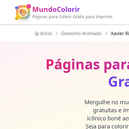
MundoColorir
🎨
Páginas para Colorir Grátis para Imprimir
Início
Desenho Animado
Xavier R
Páginas para
Gr
Mergulhe no mun
gratuitas e i
icônico boné az
Seja para colori