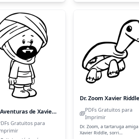
Dr. Zoom Xavier Riddl
PDFs Gratuitos para
As Aventuras de Xavier com Ibn Battuta
Imprimir
PDFs Gratuitos para
Dr. Zoom, a tartaruga amiga
Imprimir
Xavier Riddle, sorri
alegremente enquanto expl