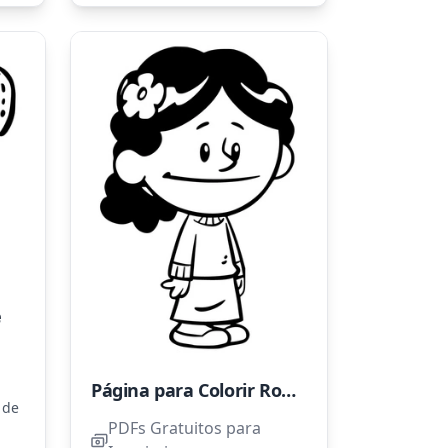
e
Página para Colorir Rosa Parks em Xavier Riddle
 de
PDFs Gratuitos para
ora