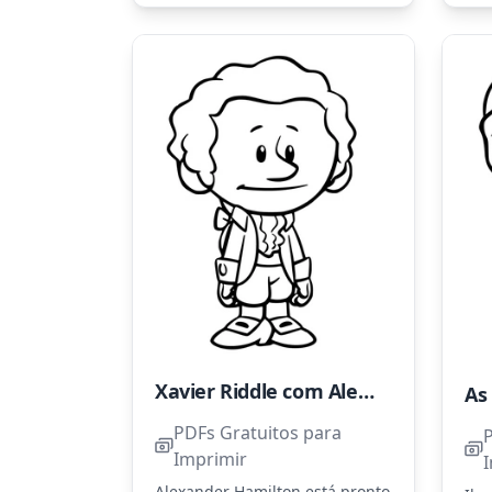
Xavier Riddle com Alexander Hamilton
PDFs Gratuitos para
Imprimir
Alexander Hamilton está pronto