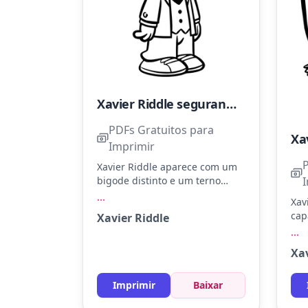
Xavier Riddle segurando uma bola de basquete, inspirado por James Naismith
PDFs Gratuitos para
Imprimir
Xavier Riddle aparece com um
bigode distinto e um terno
elegante, pronto para
...
Xav
aventuras inspiradoras. Para o
cap
Xavier Riddle
terno, use azul marinho e para
par
...
o bigode, escolha marrom
Ear
escuro. Experimente adicionar
Xav
mar
sombras para criar
ver
profundidade e destacar sua
adi
Imprimir
Baixar
personalidade única.
pro