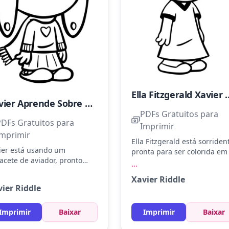
Ella Fitzgerald
Xavier Aprende Sobre Amelia Earhart
PDFs Gratuitos para
PDFs Gratuitos para
Imprimir
Imprimir
Ella Fitzgerald está sorriden
ier está usando um
pronta para ser colorida em
acete de aviador, pronto
estilo animado. Considere u
...
a aprender sobre Amelia
azul claro para o vestido e p
Xavier Riddle
hart. Pinte o capacete com
para os cabelos. Uma dica
ier Riddle
rom e a roupa com azul e
divertida é adicionar detalh
melho. Experimente
coloridos nos acessórios pa
cionar sombras para dar
Imprimir
Baixar
Imprimir
Baixar
realçar sua personalidade
fundidade ao desenho.
única.