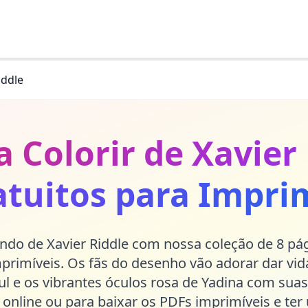
iddle
 Colorir de Xavier
atuitos para Imprim
do de Xavier Riddle com nossa coleção de 8 pági
mprimíveis. Os fãs do desenho vão adorar dar vida
ul e os vibrantes óculos rosa de Yadina com suas 
r online ou para baixar os PDFs imprimíveis e te