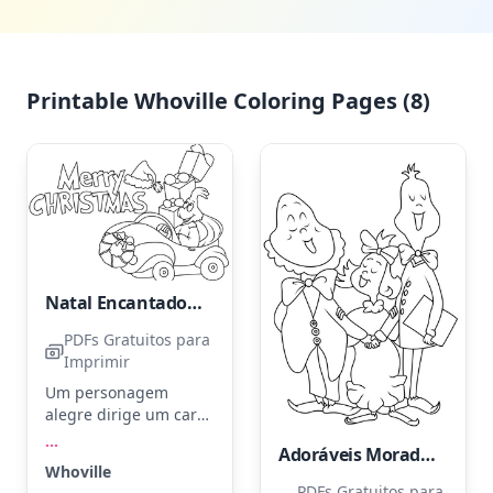
Printable Whoville Coloring Pages (8)
Natal Encantado em Whoville
PDFs Gratuitos para
Imprimir
Um personagem
alegre dirige um carro
cheio de presentes de
...
Adoráveis Moradores de Whoville
Natal, com um grande
Whoville
laço decorativo na
PDFs Gratuitos para