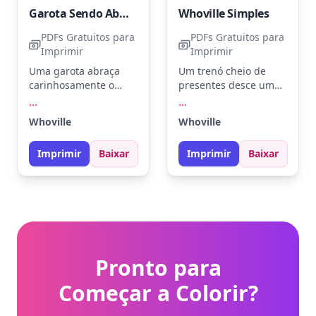
Garota Sendo Abraçada pelo Verde
Whoville Simples
PDFs Gratuitos para
PDFs Gratuitos para
Imprimir
Imprimir
Uma garota abraça
Um trenó cheio de
carinhosamente o
presentes desce uma
Verde, que sorri
colina em Whoville,
...
...
surpreso. Use verde,
enquanto árvores
Whoville
Whoville
vermelho e marrom
cobertas de neve
para dar vida a essa
fazem o cenário
Imprimir
Baixar
Imprimir
Baixar
cena. Tente usar lápis
mágico. Use tons de
de cor para criar
verde, vermelho e
texturas suaves nos
branco para criar um
detalhes do cabelo e
clima natalino.
do chapéu.
Experimente adicionar
brilhos prateados para
a neve e o trenó.
Pronto para
Começar a Colorir?