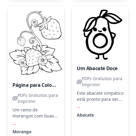
em verde claro.
dar um toque especial
Experimente usar
ao caule e às folhas.
lápis de cor
aquarelável para criar
sombreados suaves e
dar um toque realista.
Um Abacate Doce
PDFs Gratuitos para
Página para Colorir Morangos para Imprimir
Imprimir
Este abacate simpático
PDFs Gratuitos para
está pronto para ser
Imprimir
colorido! Com folhas
...
Um ramo de
no topo, ele sorri
Abacate
morangos com duas
alegremente. Use
frutas grandes e
...
verde claro para a
folhas detalhadas,
casca e marrom para o
Morango
cercado por flores
caroço. Que tal