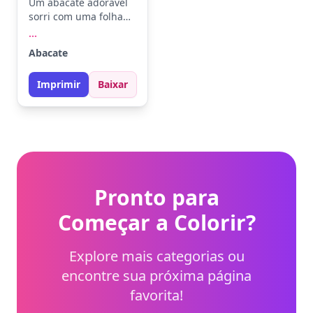
Um abacate adorável
sorri com uma folha
ao lado, trazendo
...
alegria ao papel. Use
Abacate
verde abacate para o
corpo, marrom claro
Imprimir
Baixar
para o caroço e verde
escuro para a folha.
Experimente adicionar
um fundo colorido
para destacar o
abacate.
Pronto para
Começar a Colorir?
Explore mais categorias ou
encontre sua próxima página
favorita!