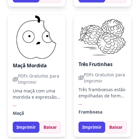
realista.
Experimente adicionar
um fundo colorido
para destacar ainda
mais o personagem.
Três Frutinhas
Maçã Mordida
PDFs Gratuitos para
PDFs Gratuitos para
Imprimir
Imprimir
Três framboesas estão
Uma maçã com uma
empilhadas de forma
mordida e expressão
harmoniosa, prontas
...
surpresa espera por
...
para receber suas
cores vibrantes.
Framboesa
Maçã
cores favoritas.
Experimente tons de
Imagine-as em tons
vermelho, verde e
de vermelho vivo ou
Imprimir
Baixar
Imprimir
Baixar
amarelo para a maçã.
rosa forte, com folhas
Use lápis de cor para