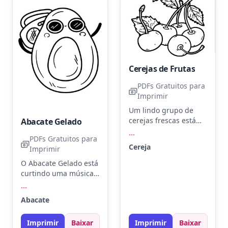
verde para destacar.
adicionar sombras
com lápis mais
escuros.
Cerejas de Frutas
PDFs Gratuitos para
Imprimir
Um lindo grupo de
cerejas frescas está
Abacate Gelado
pronto para ganhar
...
PDFs Gratuitos para
vida com cores! Tente
Cereja
Imprimir
usar vermelho cereja
brilhante para as
O Abacate Gelado está
frutas e verde folha
curtindo uma música
para as folhas.
com seus fones de
...
Experimente adicionar
ouvido estilosos. Use
Abacate
um pouco de sombra
verde claro para o
com lápis de cor para
abacate e um cinza
um efeito mais
Imprimir
Baixar
Imprimir
Baixar
escuro para os fones.