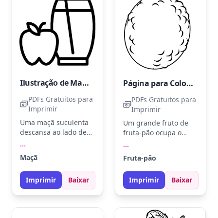
folhas das cenouras.
Ilustração de Maçã e Suco de Maçã
Página para Colorir de Fruta-pão
PDFs Gratuitos para
PDFs Gratuitos para
Imprimir
Imprimir
Uma maçã suculenta
Um grande fruto de
descansa ao lado de
fruta-pão ocupa o
um copo de suco
centro da página,
...
...
refrescante, prontos
pronto para ganhar
Maçã
Fruta-pão
para ganhar cor. Use
cor. Que tal usar tons
vermelho para a maçã
de verde e amarelo
Imprimir
Baixar
Imprimir
Baixar
e amarelo para o suco.
para representar sua
Experimente fazer um
aparência natural?
fundo com tons
Para um toque
suaves de azul ou
especial, experimente