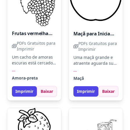
Frutas vermelhas escuras
Maçã para Iniciantes
PDFs Gratuitos para
PDFs Gratuitos para
Imprimir
Imprimir
Um cacho de amoras
Uma maçã grande e
escuras está cercado
atraente aguarda suas
por lindas folhas
cores favoritas.
...
...
serrilhadas. As amoras
Experimente tons de
Amora-preta
Maçã
são perfeitas para
vermelho, verde ou
tons de roxo escuro e
até amarelo para
Imprimir
Baixar
Imprimir
Baixar
preto, enquanto as
variar. Ideal para
folhas podem ganhar
crianças pequenas
vida com verde
explorarem suas
intenso. Use lápis de
habilidades de
cor para misturar
pintura.
suavemente as
tonalidades, criando