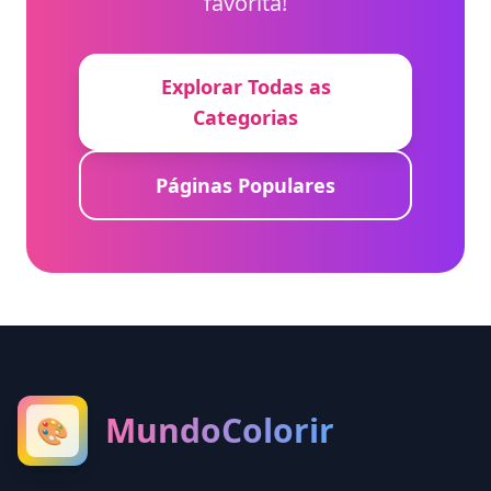
favorita!
Explorar Todas as
Categorias
Páginas Populares
MundoColorir
🎨