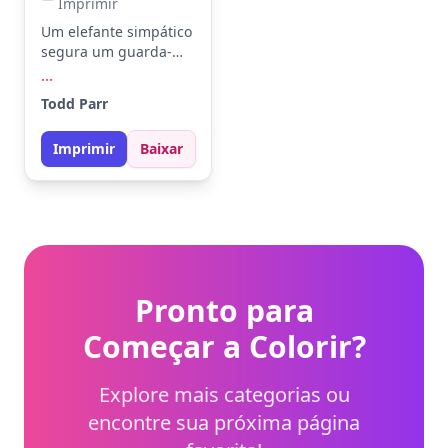
Imprimir
Um elefante simpático
segura um guarda-
chuva enquanto gotas
...
de chuva caem ao seu
Todd Parr
redor. Use azul para o
céu e amarelo para o
Imprimir
Baixar
guarda-chuva.
Experimente adicionar
um fundo colorido
para destacar a cena.
Pronto para
Começar a Colorir?
Explore mais categorias ou
encontre sua próxima página