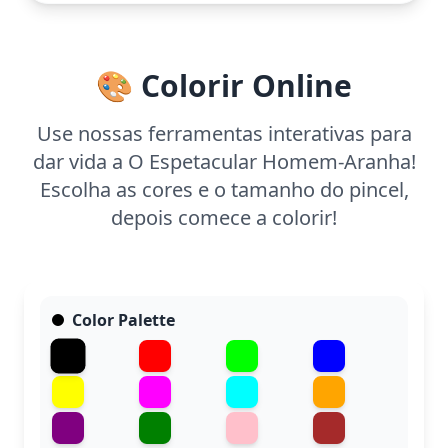
hora e meia para completá-la. Use lápis de cor ou
canetas para destacar os detalhes da teia e do
traje. Mesmo os mais jovens podem tentar, com
🎨 Colorir Online
paciência, completar esta incrível cena do Homem-
Aranha.
Use nossas ferramentas interativas para
dar vida a O Espetacular Homem-Aranha!
Escolha as cores e o tamanho do pincel,
depois comece a colorir!
Color Palette