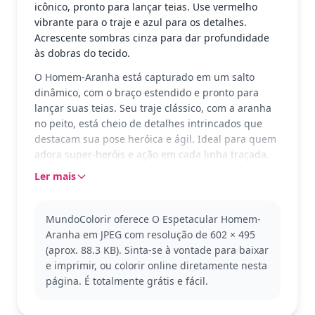
icônico, pronto para lançar teias. Use vermelho
vibrante para o traje e azul para os detalhes.
Acrescente sombras cinza para dar profundidade
às dobras do tecido.
O Homem-Aranha está capturado em um salto
dinâmico, com o braço estendido e pronto para
lançar suas teias. Seu traje clássico, com a aranha
no peito, está cheio de detalhes intrincados que
destacam sua pose heróica e ágil. Ideal para quem
adora super-heróis e ação em cada linha traçada.
Ler mais
Este é o Espetacular Homem-Aranha, um dos
super-heróis mais amados do universo dos
quadrinhos. Conhecido por sua agilidade e senso
MundoColorir oferece O Espetacular Homem-
de justiça, ele é um ícone da série e continua a
Aranha em JPEG com resolução de 602 × 495
inspirar gerações. Confira outras versões e
(aprox. 88.3 KB). Sinta-se à vontade para baixar
personagens do universo dos super-heróis para
e imprimir, ou colorir online diretamente nesta
expandir sua coleção de páginas para colorir.
página. É totalmente grátis e fácil.
Esta página para colorir é detalhada, boa para
maiores de 11 anos e adultos. Planeje cerca de uma