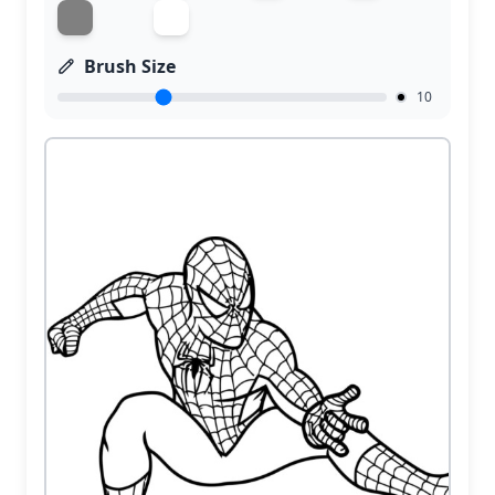
Brush Size
10