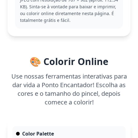
também gostar de colorir páginas de Lilo ou dos
KB). Sinta-se à vontade para baixar e imprimir,
outros amigos de Stitch.
ou colorir online diretamente nesta página. É
Esta página de colorir é fácil, ideal para crianças a
totalmente grátis e fácil.
partir de 3 anos. Planeje gastar cerca de 15 a 30
minutos para completar. Use lápis de cera grossos
para preencher as grandes áreas e deixar a
criatividade fluir. Crianças mais novas vão adorar
dar vida a esse personagem vibrante!
🎨 Colorir Online
Use nossas ferramentas interativas para
dar vida a Ponto Encantador! Escolha as
cores e o tamanho do pincel, depois
comece a colorir!
Color Palette