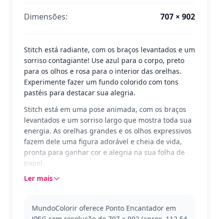
Dimensões:
707 × 902
Stitch está radiante, com os braços levantados e um
sorriso contagiante! Use azul para o corpo, preto
para os olhos e rosa para o interior das orelhas.
Experimente fazer um fundo colorido com tons
pastéis para destacar sua alegria.
Stitch está em uma pose animada, com os braços
levantados e um sorriso largo que mostra toda sua
energia. As orelhas grandes e os olhos expressivos
fazem dele uma figura adorável e cheia de vida,
pronta para ganhar cor e alegria na sua folha de
papel.
Ler mais
Stitch é o adorável alienígena do filme 'Lilo & Stitch'.
Conhecido por suas travessuras e seu coração
grande, ele é uma figura querida entre fãs de todas
MundoColorir oferece Ponto Encantador em
as idades. Se você gosta deste personagem, pode
JPEG com resolução de 707 × 902 (aprox. 112.54