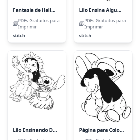
Fantasia de Halloween do Stitch como o Diabo
Lilo Ensina Algumas Lições para o Stitch
PDFs Gratuitos para
PDFs Gratuitos para
Imprimir
Imprimir
stitch
stitch
Lilo Ensinando Dança a um Visitante Alienígena
Página para Colorir Lilo Abraçando Stitch