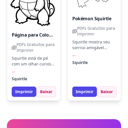
Pokémon Squirtle
PDFs Gratuitos para
Imprimir
Página para Colorir do Squirtle para Imprimir
Squirtle mostra seu
PDFs Gratuitos para
sorriso amigável
Imprimir
enquanto se prepara
...
Squirtle está de pé
para uma aventura.
Squirtle
com um olhar curioso,
Use azul claro para o
pronto para aventuras
corpo e marrom para
...
aquáticas. Use azul
o casco. Experimente
Squirtle
celeste para sua pele
adicionar sombras
e marrom claro para o
suaves para um toque
Imprimir
Baixar
Imprimir
Baixar
casco. Experimente
especial.
adicionar sombras
leves para um efeito
mais realista.