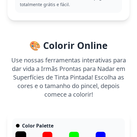
diferentes poses e cenários.
totalmente grátis e fácil.
Esta página de coloração é detalhada, ideal para
crianças a partir de 11 anos e adultos. Espere
gastar cerca de uma hora e meia para finalizar. Use
lápis de cor ou marcadores finos para capturar os
detalhes intricados e experimentar com técnicas de
🎨 Colorir Online
sombreamento para dar vida à cena.
Use nossas ferramentas interativas para
dar vida a Irmãs Prontas para Nadar em
Superfícies de Tinta Pintada! Escolha as
cores e o tamanho do pincel, depois
comece a colorir!
Color Palette