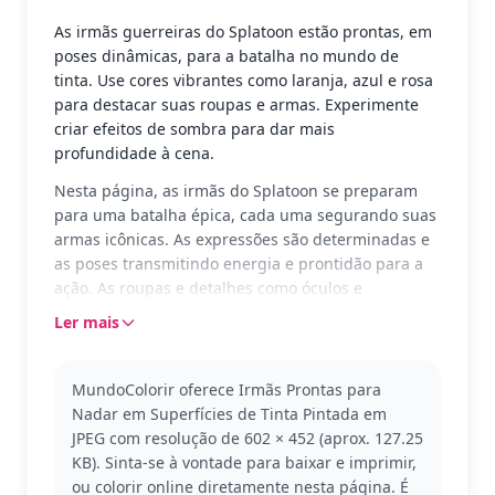
As irmãs guerreiras do Splatoon estão prontas, em
poses dinâmicas, para a batalha no mundo de
tinta. Use cores vibrantes como laranja, azul e rosa
para destacar suas roupas e armas. Experimente
criar efeitos de sombra para dar mais
profundidade à cena.
Nesta página, as irmãs do Splatoon se preparam
para uma batalha épica, cada uma segurando suas
armas icônicas. As expressões são determinadas e
as poses transmitindo energia e prontidão para a
ação. As roupas e detalhes como óculos e
equipamentos adicionam complexidade à cena,
Ler mais
perfeita para colorir com atenção aos detalhes.
Essas personagens fazem parte do universo
MundoColorir oferece Irmãs Prontas para
Splatoon, um jogo conhecido por suas batalhas de
Nadar em Superfícies de Tinta Pintada em
tinta colorida e personagens únicos. Se você gosta
JPEG com resolução de 602 × 452 (aprox. 127.25
dessas irmãs, pode gostar de colorir outras figuras
KB). Sinta-se à vontade para baixar e imprimir,
do Splatoon, como Inklings ou Octolings em
ou colorir online diretamente nesta página. É