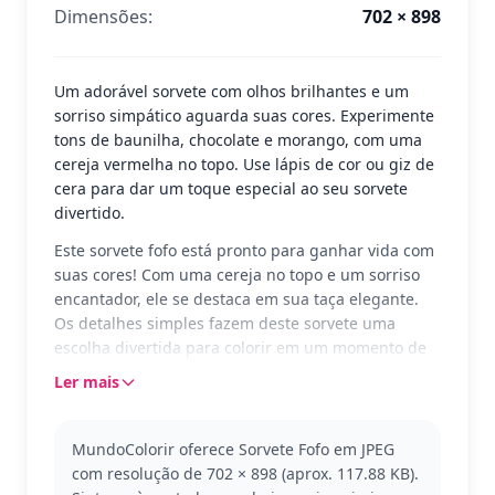
Dimensões:
702 × 898
Um adorável sorvete com olhos brilhantes e um
sorriso simpático aguarda suas cores. Experimente
tons de baunilha, chocolate e morango, com uma
cereja vermelha no topo. Use lápis de cor ou giz de
cera para dar um toque especial ao seu sorvete
divertido.
Este sorvete fofo está pronto para ganhar vida com
suas cores! Com uma cereja no topo e um sorriso
encantador, ele se destaca em sua taça elegante.
Os detalhes simples fazem deste sorvete uma
escolha divertida para colorir em um momento de
relaxamento ou brincadeira criativa.
Ler mais
Parte da categoria Sorvete, essa imagem traz um
toque de diversão e doçura. Se você gosta deste,
MundoColorir oferece Sorvete Fofo em JPEG
pode adorar explorar outras sobremesas
com resolução de 702 × 898 (aprox. 117.88 KB).
encantadoras. As formas simples e amigáveis