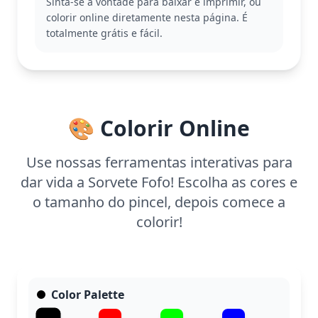
Sinta-se à vontade para baixar e imprimir, ou
fazem desse sorvete uma diversão garantida para
colorir online diretamente nesta página. É
quem ama colorir alimentos com personalidade.
totalmente grátis e fácil.
Com uma complexidade fácil, é ideal para crianças
a partir de 3 anos. Planeje gastar cerca de 15 a 30
minutos colorindo. Experimente usar tons pastéis
para um visual suave ou cores vibrantes para um
toque alegre. É fácil de imprimir e perfeito para
🎨 Colorir Online
uma atividade rápida e alegre.
Use nossas ferramentas interativas para
dar vida a Sorvete Fofo! Escolha as cores e
o tamanho do pincel, depois comece a
colorir!
Color Palette