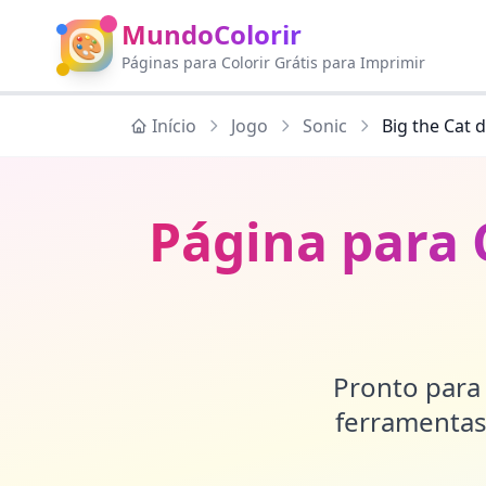
MundoColorir
🎨
Páginas para Colorir Grátis para Imprimir
Início
Jogo
Sonic
Big the Cat 
Página para C
Pronto para 
ferramentas 