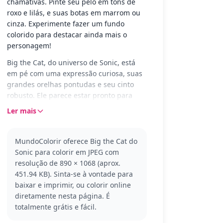
chamativas. Pinte seu pelo em tons de
roxo e lilás, e suas botas em marrom ou
cinza. Experimente fazer um fundo
colorido para destacar ainda mais o
personagem!
Big the Cat, do universo de Sonic, está
em pé com uma expressão curiosa, suas
grandes orelhas pontudas e seu cinto
robusto. Ele parece estar pronto para
mais uma de suas aventuras tranquilas e
Ler mais
relaxantes, sempre em busca de seu
amigo Froggy. Com suas listras e
detalhes únicos, ele oferece uma
MundoColorir oferece Big the Cat do
experiência divertida para colorir.
Sonic para colorir em JPEG com
resolução de 890 × 1068 (aprox.
Big é um personagem conhecido por seu
451.94 KB). Sinta-se à vontade para
tamanho impressionante e sua
baixar e imprimir, ou colorir online
personalidade calma. Parte do mundo de
diretamente nesta página. É
Sonic, ele é amigo de Sonic e outros
totalmente grátis e fácil.
personagens, e frequentemente é visto
pescando ou relaxando. Se você gosta