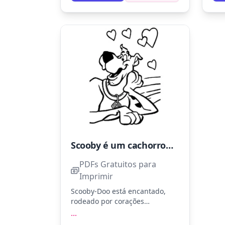
dar
Scooby é um cachorro carinhoso.
PDFs Gratuitos para
Imprimir
Scooby-Doo está encantado,
rodeado por corações
flutuantes. Use marrom para o
...
pelo de Scooby e azul para sua