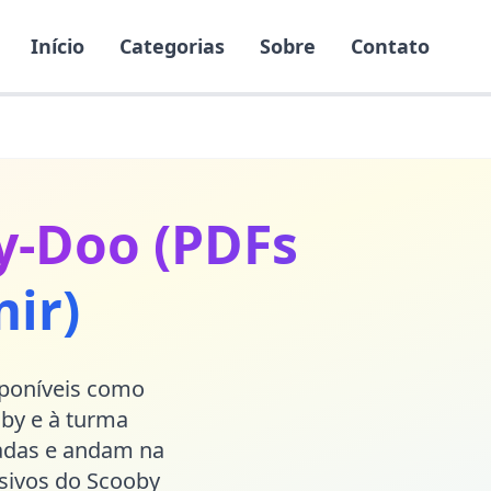
Início
Categorias
Sobre
Contato
y-Doo (PDFs
ir)
poníveis como
oby e à turma
adas e andam na
ssivos do Scooby