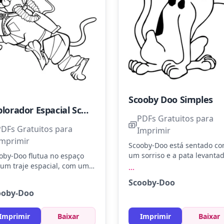
Scooby Doo Simples
Explorador Espacial Scooby Doo
PDFs Gratuitos para
PDFs Gratuitos para
Imprimir
Imprimir
Scooby-Doo está sentado c
um sorriso e a pata levantad
oby-Doo flutua no espaço
pronto para mais uma
um traje espacial, com uma
...
aventura. Use marrom claro
ressão de surpresa e
Scooby-Doo
para o pelo, preto para as
ntura. Pinte o traje em azul
ooby-Doo
manchas e azul para a colei
este, o capacete em cinza
Experimente criar um fundo
ro e a nave em prata.
colorido para destacar aind
erimente usar glitter para
Imprimir
Baixar
Imprimir
Baixar