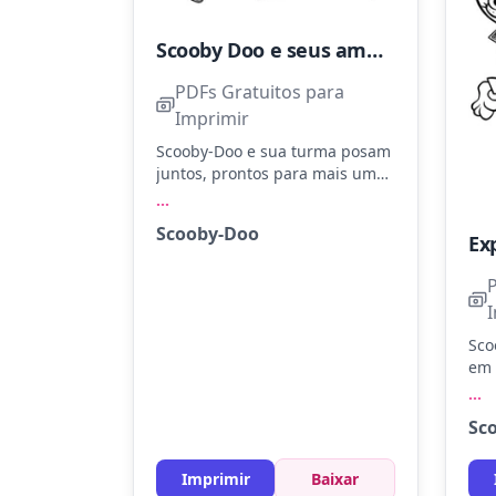
Scooby Doo e seus amigos legais
PDFs Gratuitos para
Imprimir
Scooby-Doo e sua turma posam
juntos, prontos para mais uma
aventura misteriosa! Use
...
marrom para Scooby, verde
Scooby-Doo
para Salsicha, e dê vida ao
visual clássico de cada
personagem. Experimente usar
lápis de cor com diferentes tons
para criar sombras e texturas.
Sco
em 
exp
...
ave
Sc
cel
cla
Exp
Imprimir
Baixar