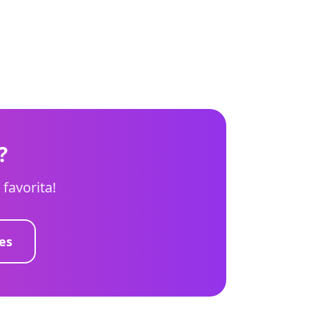
?
favorita!
es