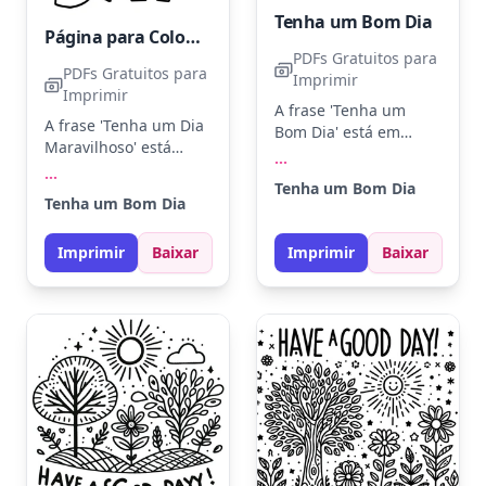
Tenha um Bom Dia
Página para Colorir Tenha um Dia Maravilhoso
PDFs Gratuitos para
PDFs Gratuitos para
Imprimir
Imprimir
A frase 'Tenha um
A frase 'Tenha um Dia
Bom Dia' está em
Maravilhoso' está
letras grandes e
...
rodeada por duas
...
divertidas. Use cores
Tenha um Bom Dia
flores adoráveis. Use
como amarelo, azul e
Tenha um Bom Dia
cores vibrantes, como
verde para preencher
amarelo e laranja para
as letras e trazer
Imprimir
Baixar
Imprimir
Baixar
as flores, e azul para
alegria ao seu dia.
as letras. Experimente
Experimente usar
contornar as letras
lápis de cor ou giz de
com lápis de cor para
cera para um toque
dar um toque
especial.
especial.