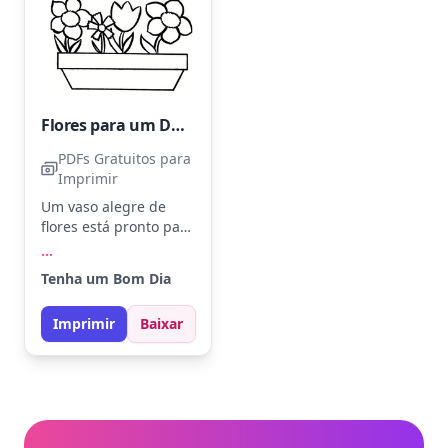
Flores para um Dia Feliz
PDFs Gratuitos para
Imprimir
Um vaso alegre de
flores está pronto para
colorir, com a
...
mensagem 'Have a
Tenha um Bom Dia
Good Day' acima.
Escolha tons de
Imprimir
Baixar
amarelo, rosa e roxo
para as flores e verde
para as folhas. Tente
usar lápis de cor para
misturar e criar
sombreados suaves
nas pétalas.