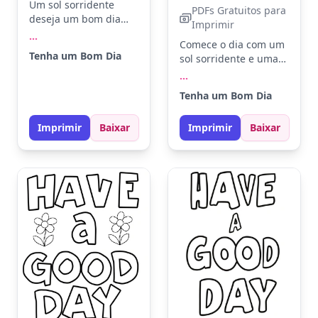
Um sol sorridente
PDFs Gratuitos para
deseja um bom dia
Imprimir
com muito carinho.
...
Comece o dia com um
Pinte o sol com
Tenha um Bom Dia
sol sorridente e uma
amarelo brilhante e
árvore cheia de vida.
...
use vermelho para as
Pinte o sol com
bochechas. Para um
Tenha um Bom Dia
amarelo brilhante e a
toque especial,
árvore com verde
adicione um fundo
Imprimir
Baixar
Imprimir
Baixar
vibrante. Experimente
azul claro para criar
adicionar tons de azul
um céu radiante.
claro no céu para um
toque especial.