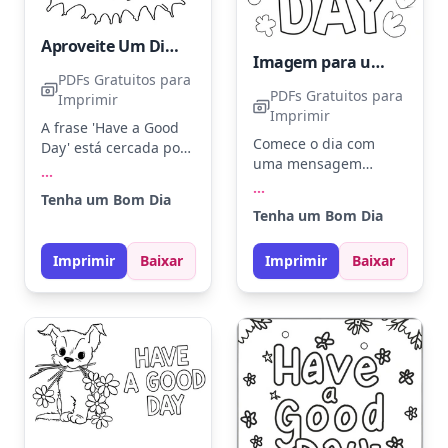
Aproveite Um Dia Maravilhoso
Imagem para um Bom Dia
PDFs Gratuitos para
PDFs Gratuitos para
Imprimir
Imprimir
A frase 'Have a Good
Comece o dia com
Day' está cercada por
uma mensagem
uma borda divertida
...
positiva cercada por
que parece explodir.
...
Tenha um Bom Dia
flores e folhas. Pinte
Use cores vibrantes
Tenha um Bom Dia
as letras em tons de
como amarelo, azul e
azul e verde, e escolha
vermelho para dar
Imprimir
Baixar
Imprimir
Baixar
amarelo e rosa para as
vida à mensagem.
flores. Use lápis de cor
Experimente
para criar um efeito
preencher cada letra
suave e alegre.
com um padrão
diferente para um
toque especial.