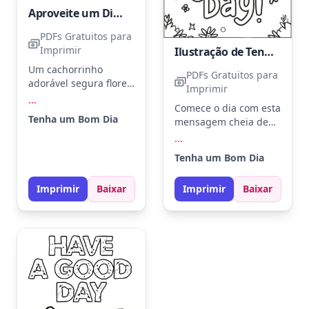
Aproveite um Dia Encantador com um Cachorrinho Adorável
PDFs Gratuitos para
Imprimir
Ilustração de Tenha Um Bom Dia
Um cachorrinho
PDFs Gratuitos para
adorável segura flores
Imprimir
na boca, trazendo
...
Comece o dia com esta
alegria para o dia.
Tenha um Bom Dia
mensagem cheia de
Experimente colorir as
boas vibrações! As
...
flores com vermelho,
letras grandes podem
amarelo e laranja para
Tenha um Bom Dia
ganhar tons de
um toque vibrante. Dê
amarelo e azul,
vida ao cachorrinho
Imprimir
Baixar
Imprimir
Baixar
enquanto as
com tons de marrom
pequenas flores ao
claro e bege.
redor ficam lindas em
rosa e roxo.
Experimente adicionar
um fundo aquarelado
para um toque
especial.