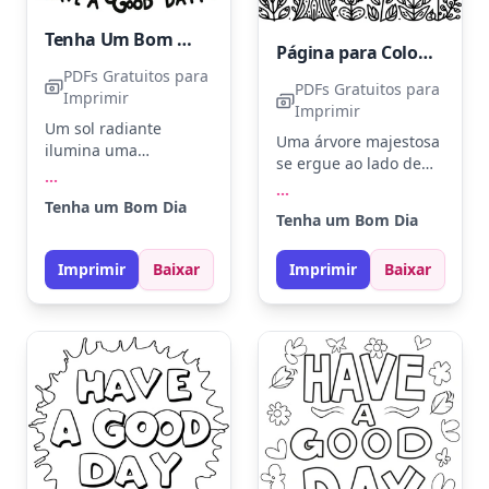
Tenha Um Bom Dia - Página Para Colorir Imprimível
Página para Colorir de Bons Desejos para Imprimir
PDFs Gratuitos para
PDFs Gratuitos para
Imprimir
Imprimir
Um sol radiante
Uma árvore majestosa
ilumina uma
se ergue ao lado de
paisagem
...
flores felizes,
...
encantadora com
Tenha um Bom Dia
enquanto um sol
árvores e flores. Use
Tenha um Bom Dia
sorridente brilha no
amarelo para o sol,
céu. Use tons de verde
verde para as folhas e
Imprimir
Baixar
Imprimir
Baixar
para as folhas e
azul para o céu.
amarelo para o sol
Experimente adicionar
alegre. Experimente
um pouco de brilho
adicionar detalhes
nas estrelas para um
com lápis de cor
toque especial.
metálicos para um
toque especial.