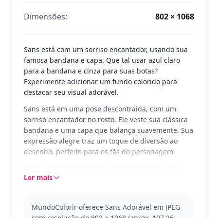
Dimensões:
802 × 1068
Sans está com um sorriso encantador, usando sua
famosa bandana e capa. Que tal usar azul claro
para a bandana e cinza para suas botas?
Experimente adicionar um fundo colorido para
destacar seu visual adorável.
Sans está em uma pose descontraída, com um
sorriso encantador no rosto. Ele veste sua clássica
bandana e uma capa que balança suavemente. Sua
expressão alegre traz um toque de diversão ao
desenho, perfeito para os fãs do personagem.
Sans é um personagem querido do mundo dos
Ler mais
games, conhecido por seu humor e estilo único.
Esta versão adorável captura seu lado mais alegre,
ideal para quem adora o universo do jogo. Confira
MundoColorir oferece Sans Adorável em JPEG
outras páginas de personagens que você pode
com resolução de 802 × 1068 (aprox. 107.26