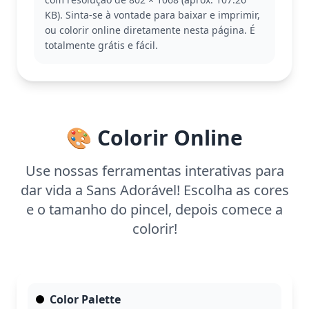
gostar!
KB). Sinta-se à vontade para baixar e imprimir,
Esta página é fácil e boa para crianças a partir de 3
ou colorir online diretamente nesta página. É
anos. Planeje cerca de 15 a 30 minutos para colorir.
totalmente grátis e fácil.
Use lápis de cor ou giz de cera para preencher os
detalhes simples e considere adicionar um fundo
colorido para um toque extra.
🎨 Colorir Online
Use nossas ferramentas interativas para
dar vida a Sans Adorável! Escolha as cores
e o tamanho do pincel, depois comece a
colorir!
Color Palette