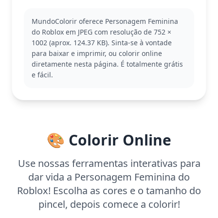
Esse é um personagem típico do universo Roblox,
onde a criatividade não tem limites. Roblox é uma
MundoColorir oferece Personagem Feminina
plataforma de jogos popular entre crianças e
do Roblox em JPEG com resolução de 752 ×
adolescentes, permitindo personalização e criação
1002 (aprox. 124.37 KB). Sinta-se à vontade
de avatares únicos. Se você gostou dessa
para baixar e imprimir, ou colorir online
personagem, pode querer explorar outros
diretamente nesta página. É totalmente grátis
personagens do Roblox ou criar suas próprias
e fácil.
versões.
Com uma complexidade fácil, essa página é ideal
para crianças a partir de 3 anos. Planeje cerca de
15 a 30 minutos para colorir. Use lápis de cera ou
lápis de cor para facilitar a coloração, e não tenha
🎨 Colorir Online
medo de experimentar diferentes tons para criar
seu próprio estilo Roblox.
Use nossas ferramentas interativas para
dar vida a Personagem Feminina do
Roblox! Escolha as cores e o tamanho do
pincel, depois comece a colorir!