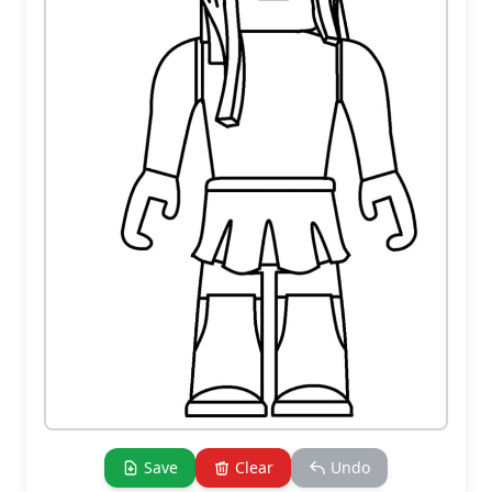
Save
Clear
Undo