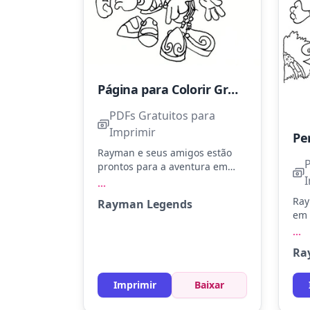
Página para Colorir Gratuita de Rayman Legends
PDFs Gratuitos para
Imprimir
Rayman e seus amigos estão
prontos para a aventura em
uma pose cheia de atitude. Use
...
azul, verde e amarelo para dar
Ray
Rayman Legends
vida aos personagens.
em 
Experimente adicionar sombras
sal
...
para um efeito dinâmico.
vib
Ra
lar
per
Exp
Imprimir
Baixar
fun