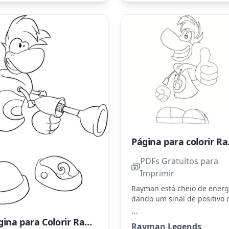
da mais a cena.
Página
PDFs Gratuitos para
Imprimir
Rayman está cheio de energ
dando um sinal de positivo
um grande sorriso. Use core
...
vibrantes como azul, verme
Página para Colorir Rayman Legends
Rayman Legends