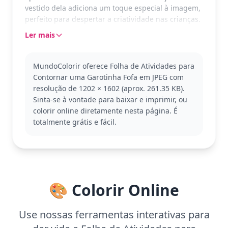
vestido dela adiciona um toque especial à imagem,
perfeito para despertar a criatividade nas crianças.
Ler mais
Parte da categoria 'Rastreamento para Meninas',
esta atividade é ideal para iniciantes que adoram
temas encantadores. A simplicidade do design
MundoColorir oferece Folha de Atividades para
permite que as crianças se concentrem em seguir
Contornar uma Garotinha Fofa em JPEG com
as linhas e explorar suas habilidades artísticas.
resolução de 1202 × 1602 (aprox. 261.35 KB).
Outras atividades semelhantes podem incluir
Sinta-se à vontade para baixar e imprimir, ou
animais ou objetos simples para contornar.
colorir online diretamente nesta página. É
Com complexidade fácil, é adequada para crianças
totalmente grátis e fácil.
a partir de 3 anos. Planeje gastar cerca de 15 a 30
minutos nesta atividade. Use lápis de cera ou lápis
coloridos para facilitar o contorno e a coloração.
Mesmo os mais jovens podem se divertir enquanto
aprendem.
🎨 Colorir Online
Use nossas ferramentas interativas para