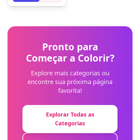
amarelo, verde, azul,
anil e violeta.
Experimente usar
lápis de cor para dar
um efeito suave nas
nuvens.
Pronto para
Começar a Colorir?
Explore mais categorias ou
encontre sua próxima página
favorita!
Explorar Todas as
Categorias