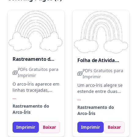
Rastreamento do Arco-Íris
Folha de Atividades de Traçado do Arco-Íris - Para Imprimir
PDFs Gratuitos para
PDFs Gratuitos para
Imprimir
Imprimir
O arco-íris aparece em
Um arco-íris alegre se
linhas tracejadas,
estende entre duas
convidando as
fofas nuvens, pronto
...
...
crianças a
para ser traçado. Use
Rastreamento do
Rastreamento do
desenvolverem suas
cores como vermelho,
Arco-Íris
Arco-Íris
habilidades motoras.
laranja e amarelo para
Use cores como
começar o dia com
vermelho, azul, e
Imprimir
Baixar
Imprimir
Baixar
alegria. Experimente
verde para cada faixa
usar giz de cera