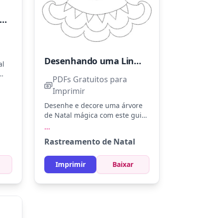
streando Enfeites de Natal
Desenhando uma Linda Árvore de Natal
al
PDFs Gratuitos para
de e
Imprimir
pis
Desenhe e decore uma árvore
de Natal mágica com este guia
de pontos. Use verde para os
...
galhos, vermelho para os
Rastreamento de Natal
ornamentos e amarelo para a
estrela. Experimente usar lápis
de cera para dar brilho e
Imprimir
Baixar
textura à sua árvore festiva.