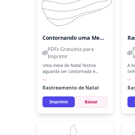
Contornando uma Meia de Natal
PDFs Gratuitos para
Imprimir
Uma meia de Natal festiva
A b
aguarda ser contornada e
lin
colorida. Use tons de vermelho,
ser
...
...
verde e branco para trazer o
bra
Rastreamento de Natal
Ra
espírito natalino. As linhas
vis
pontilhadas ajudam a
adi
desenvolver habilidades
esp
Imprimir
Baixar
motoras finas enquanto
enchem a página de cores.