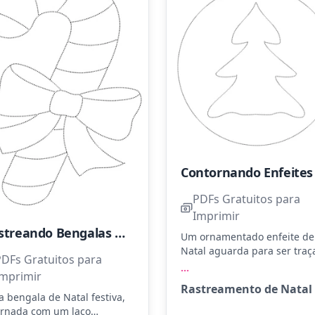
PDFs Gratuitos para
Imprimir
Rastreando Bengalas de Natal
Um ornamentado enfeite de
Natal aguarda para ser traç
PDFs Gratuitos para
e colorido. Use tons de
...
Imprimir
vermelho e verde para dar v
Rastreamento de Natal
ao pinheirinho no centro.
 bengala de Natal festiva,
Experimente usar glitter pa
rnada com um laço