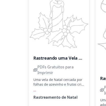
Rastreando uma Vela de Natal Incrível
PDFs Gratuitos para
Imprimir
Uma vela de Natal cercada por
folhas de azevinho e frutos cria
um clima acolhedor. Use
...
vermelho para as bagas, verde
Rastreamento de Natal
para as folhas e tons de
Uma
amarelo e laranja para a
ado