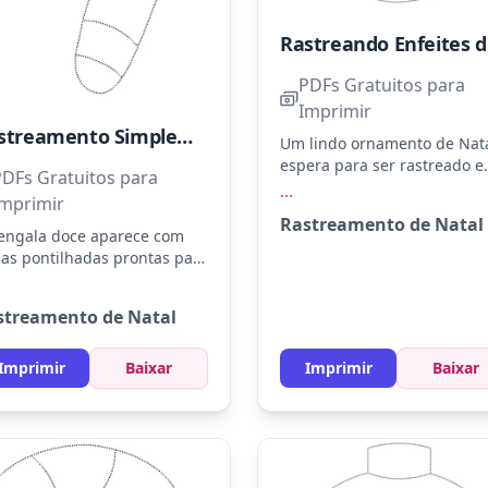
Ra
PDFs Gratuitos para
Imprimir
Rastreamento Simples de Bengala Doce
Um lindo ornamento de Nat
espera para ser rastreado e
PDFs Gratuitos para
colorido! Use vermelho, ver
...
Imprimir
dourado para dar um toque
Rastreamento de Natal
festivo. Experimente usar lá
engala doce aparece com
de cera para um efeito
has pontilhadas prontas para
brilhante.
em traçadas. Use vermelho e
nco para recriar o clássico
streamento de Natal
ual natalino. Experimente
cionar glitter para um toque
ecial!
Imprimir
Baixar
Imprimir
Baixar