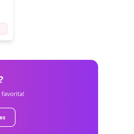
?
favorita!
es