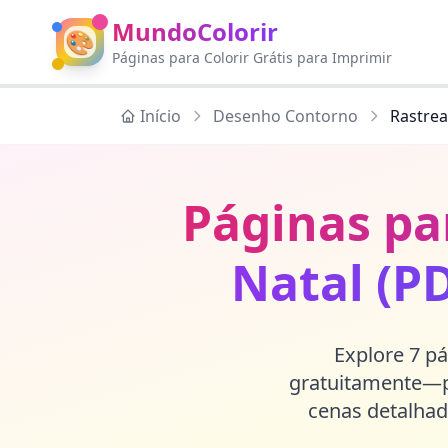
MundoColorir
🎨
Páginas para Colorir Grátis para Imprimir
Início
Desenho Contorno
Rastre
Páginas pa
Natal (P
Explore 7 pá
gratuitamente—pe
cenas detalhad