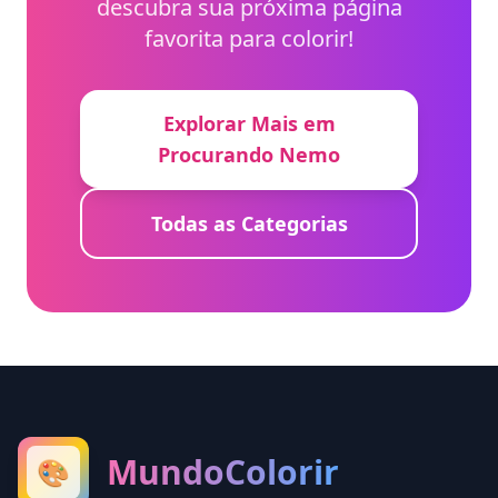
descubra sua próxima página
favorita para colorir!
Explorar Mais em
Procurando Nemo
Todas as Categorias
MundoColorir
🎨