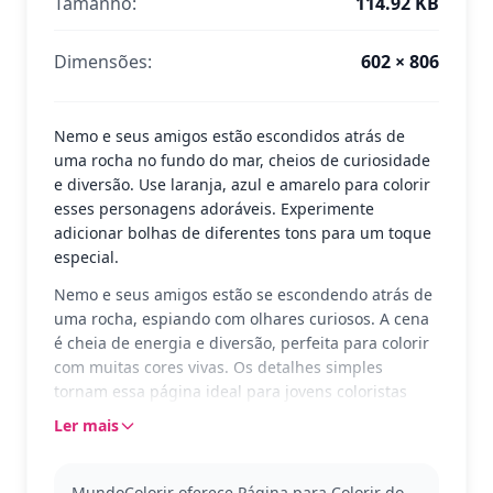
Tamanho:
114.92 KB
Dimensões:
602 × 806
Nemo e seus amigos estão escondidos atrás de
uma rocha no fundo do mar, cheios de curiosidade
e diversão. Use laranja, azul e amarelo para colorir
esses personagens adoráveis. Experimente
adicionar bolhas de diferentes tons para um toque
especial.
Nemo e seus amigos estão se escondendo atrás de
uma rocha, espiando com olhares curiosos. A cena
é cheia de energia e diversão, perfeita para colorir
com muitas cores vivas. Os detalhes simples
tornam essa página ideal para jovens coloristas
explorarem a criatividade subaquática sem
Ler mais
dificuldade.
Nemo é o peixinho-palhaço mais famoso do mundo
MundoColorir oferece Página para Colorir do