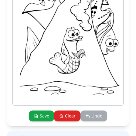
Save
Clear
Undo