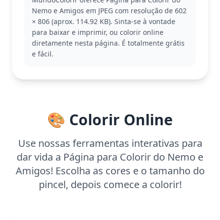
submarino, conhecido por sua coragem e amizade.
Nemo e Amigos em JPEG com resolução de 602
Junto com seus amigos do filme 'Procurando Nemo',
× 806 (aprox. 114.92 KB). Sinta-se à vontade
eles vivem grandes aventuras nos recifes. Se você
para baixar e imprimir, ou colorir online
gosta desta página, também pode gostar de colorir
diretamente nesta página. É totalmente grátis
o Dory ou o Marlin.
e fácil.
Esta página é fácil, boa para crianças a partir de 3
anos. Planeje cerca de 15 a 30 minutos para
completar. Use lápis de cor ou giz de cera para dar
vida aos personagens e ao ambiente marinho,
incentivando a coordenação motora dos pequenos.
🎨 Colorir Online
Use nossas ferramentas interativas para
dar vida a Página para Colorir do Nemo e
Amigos! Escolha as cores e o tamanho do
pincel, depois comece a colorir!