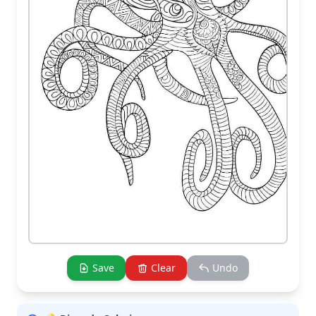
Save
Clear
Undo