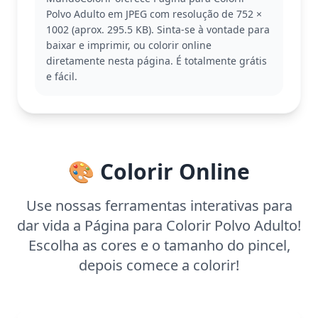
camuflagem, o polvo é uma criatura fascinante que
Polvo Adulto em JPEG com resolução de 752 ×
habita diversas culturas e mitologias. Esta página
1002 (aprox. 295.5 KB). Sinta-se à vontade para
para colorir da categoria Polvo é perfeita para
baixar e imprimir, ou colorir online
aqueles que adoram explorar o mundo marinho e
diretamente nesta página. É totalmente grátis
sua diversidade. Se você gostou deste, pode
e fácil.
também gostar de outras páginas de criaturas
marinhas detalhadas.
Com um nível detalhado, esta página é ideal para
adultos e jovens a partir dos 11 anos. Planeje cerca
de uma hora e meia para completar, ou divida em
🎨 Colorir Online
sessões menores. Use canetas de gel ou lápis de
cor para capturar todos os minuciosos detalhes, e
aproveite para relaxar enquanto colore.
Use nossas ferramentas interativas para
dar vida a Página para Colorir Polvo Adulto!
Escolha as cores e o tamanho do pincel,
depois comece a colorir!