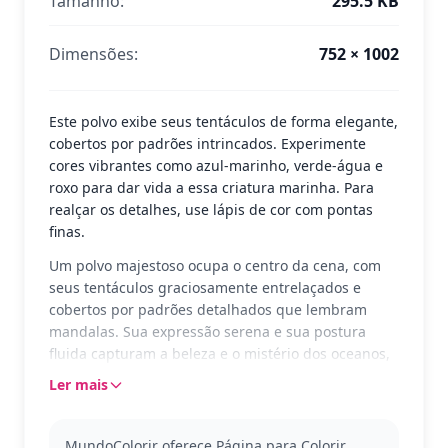
Tamanho:
295.5 KB
Dimensões:
752 × 1002
Este polvo exibe seus tentáculos de forma elegante,
cobertos por padrões intrincados. Experimente
cores vibrantes como azul-marinho, verde-água e
roxo para dar vida a essa criatura marinha. Para
realçar os detalhes, use lápis de cor com pontas
finas.
Um polvo majestoso ocupa o centro da cena, com
seus tentáculos graciosamente entrelaçados e
cobertos por padrões detalhados que lembram
mandalas. Sua expressão serena e sua postura
fluida capturam a beleza e o mistério dos oceanos,
oferecendo uma experiência calmante e envolvente
Ler mais
para quem colore.
Conhecido pela inteligência e habilidade de
MundoColorir oferece Página para Colorir