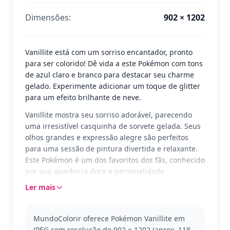
Dimensões:
902 × 1202
Vanillite está com um sorriso encantador, pronto
para ser colorido! Dê vida a este Pokémon com tons
de azul claro e branco para destacar seu charme
gelado. Experimente adicionar um toque de glitter
para um efeito brilhante de neve.
Vanillite mostra seu sorriso adorável, parecendo
uma irresistível casquinha de sorvete gelada. Seus
olhos grandes e expressão alegre são perfeitos
para uma sessão de pintura divertida e relaxante.
Este Pokémon é um dos favoritos dos fãs, conhecido
por sua aparência doce e personalidade
refrescante.
Ler mais
Parte do universo Pokémon, Vanillite é um Pokémon
do tipo gelo que se assemelha a um picolé. É um
MundoColorir oferece Pokémon Vanillite em
excelente personagem para começar sua coleção
JPEG com resolução de 902 × 1202 (aprox. 118