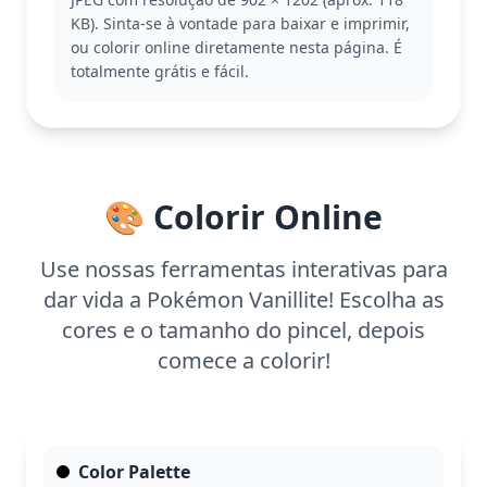
de páginas para colorir Pokémon. Se você gosta de
KB). Sinta-se à vontade para baixar e imprimir,
Vanillite, pode também se interessar por outros
ou colorir online diretamente nesta página. É
Pokémon fofos como Snorunt ou Cubchoo.
totalmente grátis e fácil.
Esta página para colorir é fácil, ideal para crianças
a partir de 3 anos. Planeje cerca de 15 a 30 minutos
para completar. Use lápis de cor ou giz de cera para
preencher as áreas amplas. Crianças mais novas
vão adorar a simplicidade e a diversão de colorir
🎨 Colorir Online
este adorável Pokémon!
Use nossas ferramentas interativas para
dar vida a Pokémon Vanillite! Escolha as
cores e o tamanho do pincel, depois
comece a colorir!
Color Palette