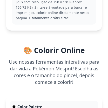
JPEG com resolução de 750 × 1018 (aprox.
outros Pokémon lendários como Azelf e Uxie.
156.72 KB). Sinta-se à vontade para baixar e
Esta página de colorir é detalhada, ideal para
imprimir, ou colorir online diretamente nesta
maiores de 11 anos ou adultos. Planeje cerca de
página. É totalmente grátis e fácil.
uma hora e meia para completá-la, ou divida o
tempo em duas sessões. Use lápis de cor ou
aquarela para capturar as nuances delicadas e
criar um efeito encantador.
🎨 Colorir Online
Use nossas ferramentas interativas para
dar vida a Pokémon Mesprit! Escolha as
cores e o tamanho do pincel, depois
comece a colorir!
Color Palette