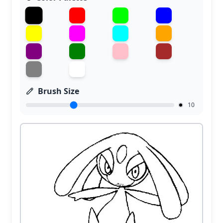
Brush Size
10