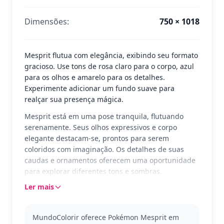
Dimensões:
750 × 1018
Mesprit flutua com elegância, exibindo seu formato
gracioso. Use tons de rosa claro para o corpo, azul
para os olhos e amarelo para os detalhes.
Experimente adicionar um fundo suave para
realçar sua presença mágica.
Mesprit está em uma pose tranquila, flutuando
serenamente. Seus olhos expressivos e corpo
elegante destacam-se, prontos para serem
coloridos com imaginação. Os detalhes de suas
caudas e ornamentos oferecem uma oportunidade
para explorar diferentes tons e sombras.
Ler mais
Conhecido por ser o guardião das emoções,
Mesprit é um Pokémon lendário da série Pokémon.
Este design captura sua essência mística. Se você
MundoColorir oferece Pokémon Mesprit em
gosta de Mesprit, pode também se interessar por