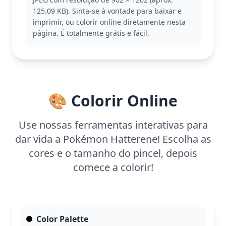
psíquicos impressionantes. Parte da franquia
125.09 KB). Sinta-se à vontade para baixar e
Pokémon, ele encanta os fãs com sua aparência
imprimir, ou colorir online diretamente nesta
mística e habilidades. Se você gosta de Hatterene,
página. É totalmente grátis e fácil.
pode também gostar de colorir outros Pokémon
mágicos da série.
Esta página para colorir é fácil e boa para crianças
a partir dos 3 anos. Planeje cerca de 15 a 30
minutos para completar. Use giz de cera ou lápis de
🎨 Colorir Online
cor para preencher as áreas amplas e criar um
efeito encantador. Crianças mais novas vão adorar
experimentar diferentes combinações de cores.
Use nossas ferramentas interativas para
dar vida a Pokémon Hatterene! Escolha as
cores e o tamanho do pincel, depois
comece a colorir!
Color Palette