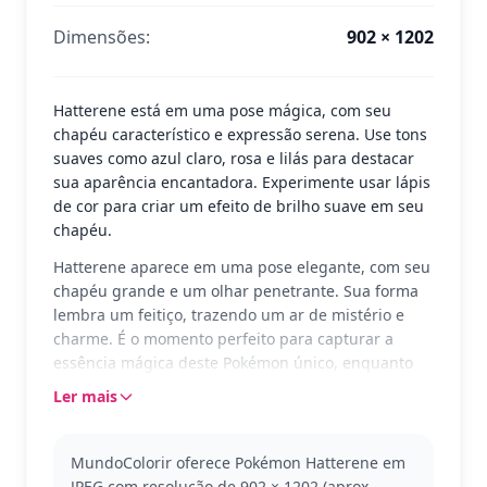
Dimensões:
902 × 1202
Hatterene está em uma pose mágica, com seu
chapéu característico e expressão serena. Use tons
suaves como azul claro, rosa e lilás para destacar
sua aparência encantadora. Experimente usar lápis
de cor para criar um efeito de brilho suave em seu
chapéu.
Hatterene aparece em uma pose elegante, com seu
chapéu grande e um olhar penetrante. Sua forma
lembra um feitiço, trazendo um ar de mistério e
charme. É o momento perfeito para capturar a
essência mágica deste Pokémon único, enquanto
ele parece pronto para lançar um encantamento
Ler mais
poderoso.
Hatterene é um Pokémon do tipo Psíquico/Fada,
MundoColorir oferece Pokémon Hatterene em
conhecido por sua natureza calma e poderes
JPEG com resolução de 902 × 1202 (aprox.