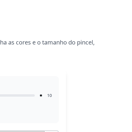
Espere passar cerca de uma hora e meia
colorindo. Use canetas de gel para
destacar os detalhes e garantir um
acabamento vibrante. É uma atividade
relaxante e divertida para todas as
idades!
lha as cores e o tamanho do pincel,
10