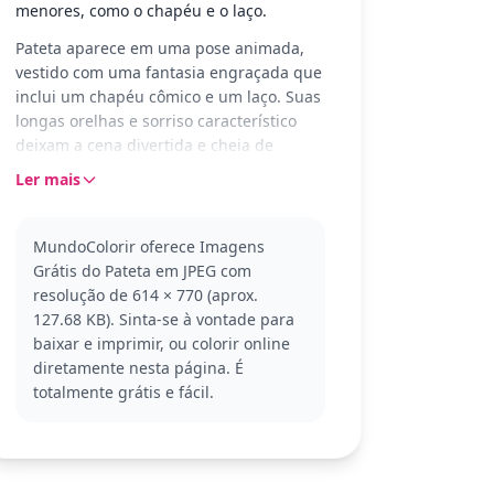
menores, como o chapéu e o laço.
Pateta aparece em uma pose animada,
vestido com uma fantasia engraçada que
inclui um chapéu cômico e um laço. Suas
longas orelhas e sorriso característico
deixam a cena divertida e cheia de
personalidade, perfeita para colorir com
Ler mais
criatividade e humor.
Pateta é um dos personagens mais
MundoColorir oferece Imagens
queridos da Disney, conhecido por sua
Grátis do Pateta em JPEG com
personalidade desajeitada e coração
resolução de 614 × 770 (aprox.
generoso. Este desenho captura sua
127.68 KB). Sinta-se à vontade para
essência cômica e é parte da categoria
baixar e imprimir, ou colorir online
Pateta. Se você gosta deste estilo, pode
diretamente nesta página. É
gostar de explorar outras imagens do
totalmente grátis e fácil.
universo Disney.
Esta página é detalhada, ideal para
crianças com 11 anos ou mais e também
para adultos que gostam de colorir.