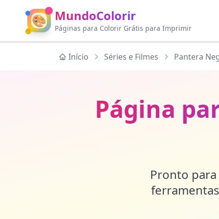
MundoColorir
🎨
Páginas para Colorir Grátis para Imprimir
Início
Séries e Filmes
Pantera Ne
Página par
Pronto para 
ferramentas 