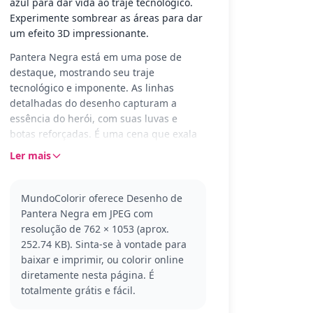
azul para dar vida ao traje tecnológico.
Experimente sombrear as áreas para dar
um efeito 3D impressionante.
Pantera Negra está em uma pose de
destaque, mostrando seu traje
tecnológico e imponente. As linhas
detalhadas do desenho capturam a
essência do herói, com suas luvas e
botas reforçadas. É uma cena que exala
força e coragem, perfeita para os fãs do
Ler mais
universo de super-heróis.
Pantera Negra é um dos grandes heróis
MundoColorir oferece Desenho de
do universo Marvel, conhecido por sua
Pantera Negra em JPEG com
inteligência e habilidades de combate.
resolução de 762 × 1053 (aprox.
Esta versão mostra seu clássico traje de
252.74 KB). Sinta-se à vontade para
vibranium. Se você é fã, também pode
baixar e imprimir, ou colorir online
gostar de colorir outros personagens
diretamente nesta página. É
icônicos dos Vingadores.
totalmente grátis e fácil.
Este desenho é detalhado, bom para