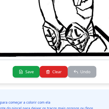
Save
Clear
Undo
 para começar a colorir com ela
ante do pincel para deixar os traços mais grossos ou finos