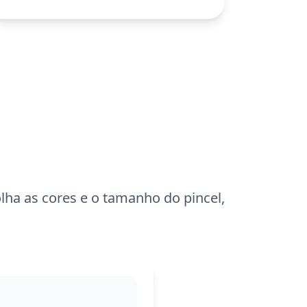
maiores de 11 anos ou coloristas adultos.
Planeje cerca de uma hora e meia para
concluir. Use lápis de cor ou canetinhas
finas para capturar todos os detalhes
intricados e criar um visual
impressionante.
lha as cores e o tamanho do pincel,