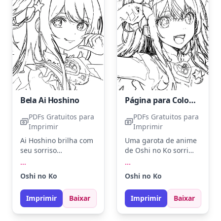
realçar os detalhes
dos olhos.
Bela Ai Hoshino
Página para Colorir de Garota de Anime de Oshi No Ko
PDFs Gratuitos para
PDFs Gratuitos para
Imprimir
Imprimir
Ai Hoshino brilha com
Uma garota de anime
seu sorriso
de Oshi no Ko sorri
encantador e olhar
enquanto ajeita a faixa
...
...
cativante. Use tons de
em seu cabelo. Seu
Oshi no Ko
Oshi no Ko
rosa, azul e amarelo
cabelo longo pode
para destacar seus
ganhar tons como
Imprimir
Baixar
Imprimir
Baixar
acessórios e cabelo.
loiro dourado ou
Para um toque
castanho claro.
especial, adicione
Experimente adicionar