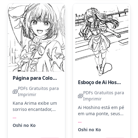
brilhos com lápis
brilho aos olhos
metálicos nas estrelas
usando um toque de
e no laço.
azul ou verde
cintilante.
Página para Colorir Kana Arima de Oshi No Ko
Esboço de Ai Hoshino
PDFs Gratuitos para
PDFs Gratuitos para
Imprimir
Imprimir
Kana Arima exibe um
Ai Hoshino está em pé
sorriso encantador,
em uma ponte, seus
com um laço grande
...
longos cabelos
...
no vestido detalhado.
Oshi no Ko
esvoaçantes ao vento.
Pinte seu cabelo com
Oshi no Ko
Use azul claro para o
tons de castanho claro