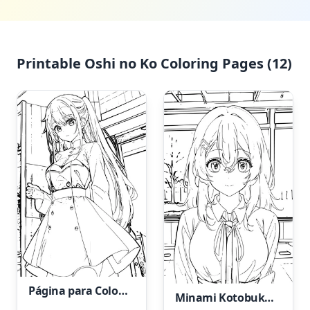
Printable Oshi no Ko Coloring Pages (12)
Página para Colorir: Ruby Hoshino de Oshi No Ko
Minami Kotobuki de "Oshi No Ko"