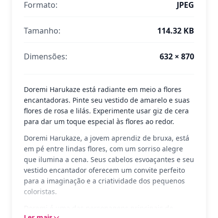
Formato:
JPEG
Tamanho:
114.32 KB
Dimensões:
632 × 870
Doremi Harukaze está radiante em meio a flores
encantadoras. Pinte seu vestido de amarelo e suas
flores de rosa e lilás. Experimente usar giz de cera
para dar um toque especial às flores ao redor.
Doremi Harukaze, a jovem aprendiz de bruxa, está
em pé entre lindas flores, com um sorriso alegre
que ilumina a cena. Seus cabelos esvoaçantes e seu
vestido encantador oferecem um convite perfeito
para a imaginação e a criatividade dos pequenos
coloristas.
Doremi é uma das personagens principais de
Ler mais