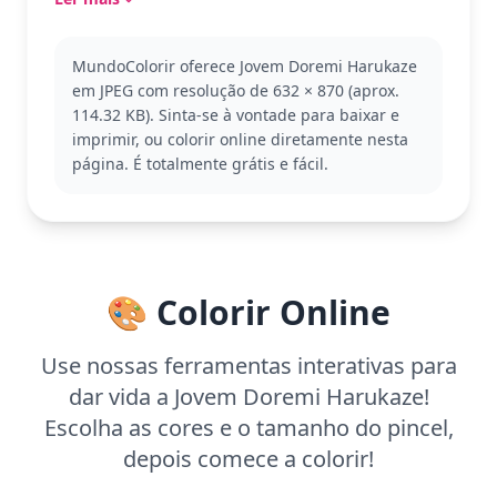
'Ojamajo Doremi', uma série que encanta com suas
aventuras mágicas e lições de amizade. Se você
gosta de colorir Doremi, pode também se
MundoColorir oferece Jovem Doremi Harukaze
interessar por sua amiga Hazuki ou a animada Aiko.
em JPEG com resolução de 632 × 870 (aprox.
Este desenho é fácil e ideal para crianças a partir
114.32 KB). Sinta-se à vontade para baixar e
de 3 anos. Planeje gastar cerca de 15 a 30 minutos
imprimir, ou colorir online diretamente nesta
para colorir. Use lápis de cor macios para os
página. É totalmente grátis e fácil.
detalhes do rosto e cabelo, garantindo um
acabamento suave e encantador.
🎨 Colorir Online
Use nossas ferramentas interativas para
dar vida a Jovem Doremi Harukaze!
Escolha as cores e o tamanho do pincel,
depois comece a colorir!