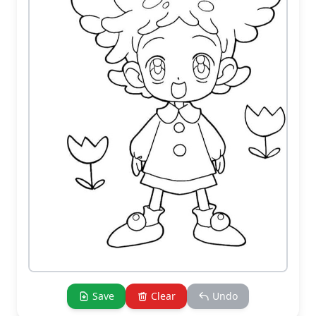
Save
Clear
Undo