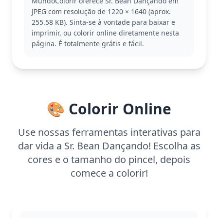
MundoColorir oferece Sr. Bean Dançando em
categoria Mr. Bean, onde ele está sempre pronto
JPEG com resolução de 1220 × 1640 (aprox.
para arrancar risadas. Se você gostou, pode
255.58 KB). Sinta-se à vontade para baixar e
também gostar de outras páginas com suas poses
imprimir, ou colorir online diretamente nesta
engraçadas e expressões únicas.
página. É totalmente grátis e fácil.
Esta página de colorir é fácil, ideal para crianças a
partir de 3 anos. Planeje passar cerca de 15 a 30
minutos colorindo. Para um acabamento mais liso,
use giz de cera ou marcadores. Até crianças
menores podem se divertir com a simplicidade
🎨 Colorir Online
deste desenho.
Use nossas ferramentas interativas para
dar vida a Sr. Bean Dançando! Escolha as
cores e o tamanho do pincel, depois
comece a colorir!