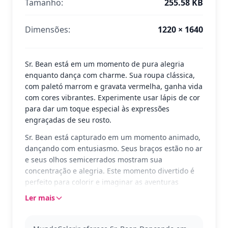
Tamanho:
255.58 KB
Dimensões:
1220 × 1640
Sr. Bean está em um momento de pura alegria
enquanto dança com charme. Sua roupa clássica,
com paletó marrom e gravata vermelha, ganha vida
com cores vibrantes. Experimente usar lápis de cor
para dar um toque especial às expressões
engraçadas de seu rosto.
Sr. Bean está capturado em um momento animado,
dançando com entusiasmo. Seus braços estão no ar
e seus olhos semicerrados mostram sua
concentração e alegria. Este momento divertido é
perfeito para colorir e imaginar as aventuras
cômicas do personagem icônico.
Ler mais
Sr. Bean é conhecido por suas travessuras hilárias e
situações embaraçosas. Este desenho é parte da