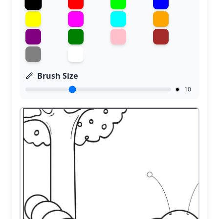
Brush Size
10