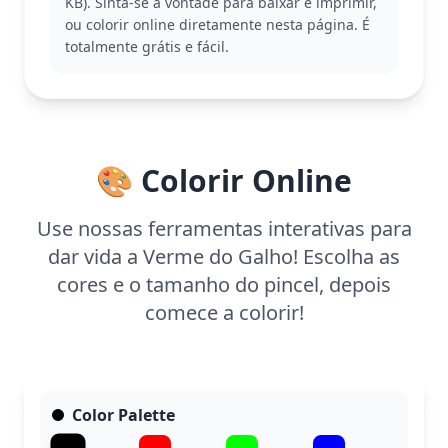
KB). Sinta-se à vontade para baixar e imprimir,
Outras páginas de minhocas e criaturas do jardim
ou colorir online diretamente nesta página. É
podem ser exploradas para aumentar a diversão.
totalmente grátis e fácil.
Com uma complexidade fácil, esta página é ideal
para crianças a partir de 3 anos. Planeje gastar
cerca de 15 a 30 minutos colorindo. Para facilitar,
use giz de cera ou lápis de cor, permitindo que as
crianças preencham as formas amplas com
🎨 Colorir Online
facilidade. Divirta-se combinando diferentes tons e
texturas!
Use nossas ferramentas interativas para
dar vida a Verme do Galho! Escolha as
cores e o tamanho do pincel, depois
comece a colorir!
Color Palette