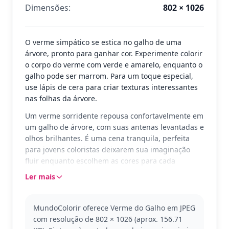
Dimensões:
802 × 1026
O verme simpático se estica no galho de uma
árvore, pronto para ganhar cor. Experimente colorir
o corpo do verme com verde e amarelo, enquanto o
galho pode ser marrom. Para um toque especial,
use lápis de cera para criar texturas interessantes
nas folhas da árvore.
Um verme sorridente repousa confortavelmente em
um galho de árvore, com suas antenas levantadas e
olhos brilhantes. É uma cena tranquila, perfeita
para jovens coloristas deixarem sua imaginação
fluir enquanto escolhem as cores para cada
segmento do verme e para o fundo ao redor dele.
Ler mais
O verme do galho é parte da categoria 'Minhoca',
trazendo esta criatura adorável em um cenário
MundoColorir oferece Verme do Galho em JPEG
natural. As crianças podem se divertir criando
com resolução de 802 × 1026 (aprox. 156.71
histórias sobre o dia a dia deste pequeno animal.