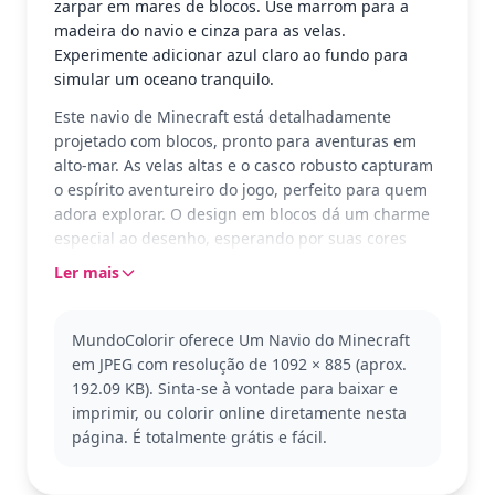
zarpar em mares de blocos. Use marrom para a
madeira do navio e cinza para as velas.
Experimente adicionar azul claro ao fundo para
simular um oceano tranquilo.
Este navio de Minecraft está detalhadamente
projetado com blocos, pronto para aventuras em
alto-mar. As velas altas e o casco robusto capturam
o espírito aventureiro do jogo, perfeito para quem
adora explorar. O design em blocos dá um charme
especial ao desenho, esperando por suas cores
para ganhar vida.
Ler mais
Minecraft é um jogo de construção que permite aos
jogadores criar e explorar mundos feitos de blocos.
MundoColorir oferece Um Navio do Minecraft
Este navio é uma representação clássica do estilo
em JPEG com resolução de 1092 × 885 (aprox.
do jogo, onde tudo é possível. Se você gosta deste
192.09 KB). Sinta-se à vontade para baixar e
tema, também pode se interessar por outros
imprimir, ou colorir online diretamente nesta
veículos ou construções do Minecraft para colorir.
página. É totalmente grátis e fácil.
Esta página é detalhada, boa para idades a partir
de 11 anos e coloristas adultos. Planeje cerca de