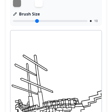
Brush Size
10