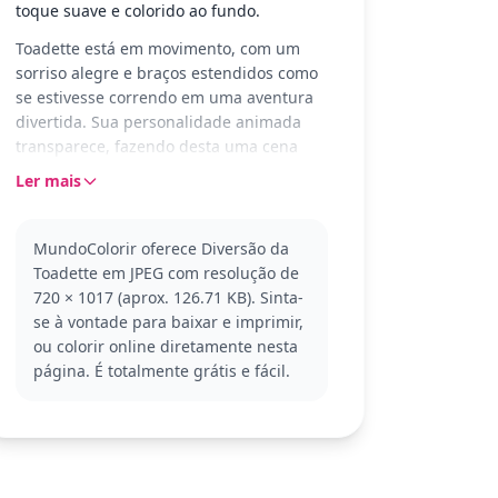
toque suave e colorido ao fundo.
Toadette está em movimento, com um
sorriso alegre e braços estendidos como
se estivesse correndo em uma aventura
divertida. Sua personalidade animada
transparece, fazendo desta uma cena
encantadora para colorir. Os detalhes do
Ler mais
chapéu e do vestido criam oportunidades
de usar cores vibrantes e criativas para
dar vida à personagem.
MundoColorir oferece Diversão da
Toadette em JPEG com resolução de
Toadette é uma personagem querida do
720 × 1017 (aprox. 126.71 KB). Sinta-
universo Mario, conhecida por sua
se à vontade para baixar e imprimir,
energia e estilo distinto. Esta página
ou colorir online diretamente nesta
para colorir faz parte da coleção Mario,
página. É totalmente grátis e fácil.
perfeita para quem ama os jogos e
personagens deste mundo encantador.
Explore outras páginas para colorir do
Mario e seus amigos para completar sua
coleção.