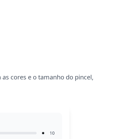
Esta página é fácil e ideal para crianças a
partir de 3 anos. Planeje cerca de 15 a 30
minutos para colorir. Use lápis de cor ou
giz de cera para preencher as áreas
maiores e criar um acabamento
encantador. Mesmo os mais jovens
podem se divertir trazendo Toadette à
vida com suas cores favoritas.
a as cores e o tamanho do pincel,
10