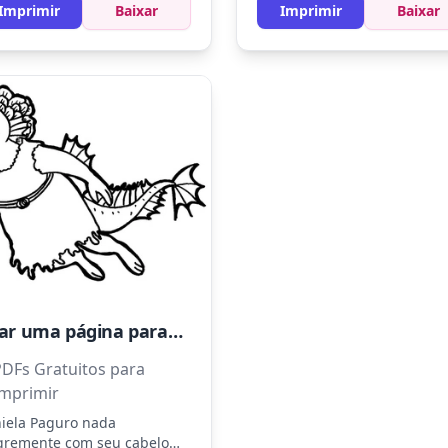
este e marrom claro. Use
Imprimir
Baixar
Imprimir
Baixar
is de cor para adicionar um
ue especial aos detalhes da
sagem ao fundo.
Criar uma página para colorir da Daniela Paguro do filme Luca
PDFs Gratuitos para
Imprimir
iela Paguro nada
gremente com seu cabelo