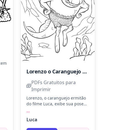
ecem
Lorenzo o Caranguejo Ermitão do filme Luca
o,
PDFs Gratuitos para
car
Imprimir
lhes
Lorenzo, o caranguejo ermitão
do filme Luca, exibe sua pose
confiante em meio a um
...
ambiente submarino. Use cores
Luca
como azul-marinho, verde água
e toques de vermelho para