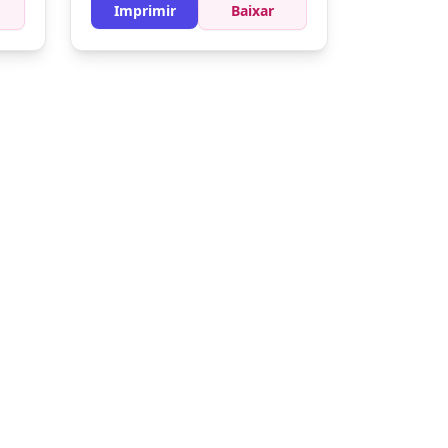
destacar os detalhes.
Imprimir
Baixar
Experimente misturar
diferentes tons para dar
profundidade ao cenário ao
redor dele.