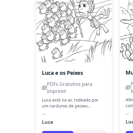
Luca e os Peixes
PDFs Gratuitos para
Imprimir
Alb
Luca está no ar, rodeado por
com
um cardume de peixes
fre
enquanto explora o mundo
...
...
des
subaquático. Pinte os peixes em
Lu
Luca
lis
tons de azul, verde e amarelo
gan
para dar vida à cena.