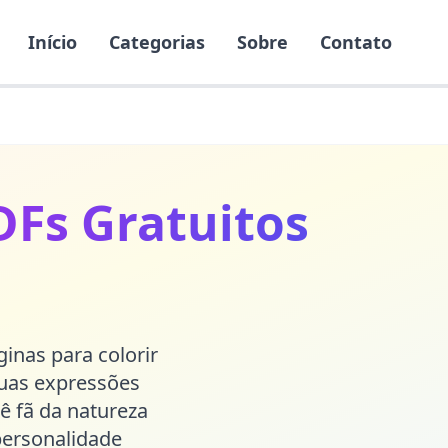
Início
Categorias
Sobre
Contato
DFs Gratuitos
inas para colorir
suas expressões
cê fã da natureza
personalidade