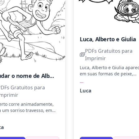
Luca, Alberto e Giulia
PDFs Gratuitos para
Imprimir
Luca, Alberto e Giulia apar
em suas formas de peixe,
Mudar o nome de Alberto na página de colorir para amigo do Luca, Alberto
prontos para uma aventura
...
submarina. Use azul-marinh
PDFs Gratuitos para
Luca
púrpura e verde para desta
Imprimir
suas escamas e barbatanas.
erto corre animadamente,
Experimente adicionar deta
 um sorriso travesso, em
brilhantes para um efeito
nte a uma montanha
aquático mágico.
afiadora. Sua camiseta
ca
trada e o cabelo despenteado
ham vida com tons de azul