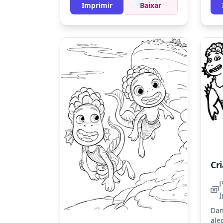
cel
Experimente usar lápis de cor
Imprimir
Baixar
láp
para dar um efeito suave e
toq
gradiente aos peixes.
pai
Dan
ale