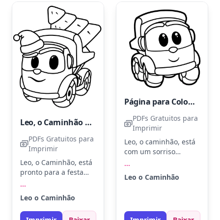
com giz de cera para
um toque extra.
Página para Colorir do Leo, o Caminhão
PDFs Gratuitos para
Leo, o Caminhão - Impressão Grátis
Imprimir
PDFs Gratuitos para
Leo, o caminhão, está
Imprimir
com um sorriso
amigável enquanto
Leo, o Caminhão, está
...
espera para ganhar
pronto para a festa
Leo o Caminhão
cores. Use azul claro
com seu chapéu de
...
para a cabine e
Natal fofinho. Pinte
Leo o Caminhão
vermelho para as
Leo com azul claro,
rodas. Experimente
vermelho e toques de
Imprimir
Baixar
Imprimir
Baixar