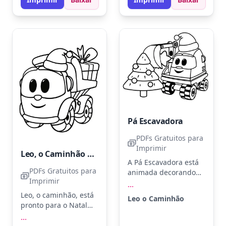
adicionar um fundo de
prata para o chapéu.
estrada para um
Use giz de cera ou
toque extra de
lápis de cor para dar
diversão!
vida a este caminhão
alegre.
Pá Escavadora
PDFs Gratuitos para
Imprimir
Leo, o Caminhão Celebrando o Natal
A Pá Escavadora está
PDFs Gratuitos para
animada decorando
Imprimir
uma árvore de Natal
...
com seu chapéu de
Leo, o caminhão, está
Leo o Caminhão
Papai Noel. Use verde
pronto para o Natal
para a árvore,
com um chapéu
...
vermelho para o
festivo e um presente