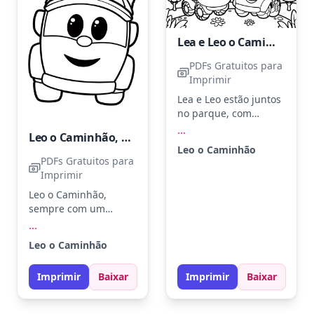
Lea e Leo o Caminhão
PDFs Gratuitos para
Imprimir
Lea e Leo estão juntos
no parque, com
grandes sorrisos e
...
Leo o Caminhão, conhecido por ser amigável
olhares curiosos. Pinte
Leo o Caminhão
Lea de rosa e Leo de
PDFs Gratuitos para
azul, trazendo vida ao
Imprimir
cenário. Use cores
Leo o Caminhão,
vibrantes para as
sempre com um
flores e árvores ao
sorriso no rosto, está
...
redor para um toque
pronto para
especial.
Leo o Caminhão
aventuras. Pinte seu
corpo com azul claro e
Imprimir
Baixar
Imprimir
Baixar
suas rodas de preto.
Experimente adicionar
pequenos detalhes