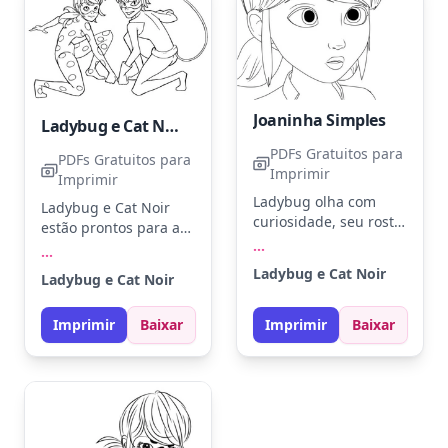
Joaninha Simples
Ladybug e Cat Noir Simples
PDFs Gratuitos para
PDFs Gratuitos para
Imprimir
Imprimir
Ladybug olha com
Ladybug e Cat Noir
curiosidade, seu rosto
estão prontos para a
expressivo e olhar
...
ação, agachados e
...
atento. Use vermelho
alertas. Use vermelho
Ladybug e Cat Noir
Ladybug e Cat Noir
e preto para seu traje
para o traje de
icônico. Tente
Ladybug e preto para
adicionar sombras
Imprimir
Baixar
Imprimir
Baixar
Cat Noir. Experimente
sutis para dar vida ao
adicionar brilho com
seu olhar intrigante.
lápis metálicos para
um toque especial.