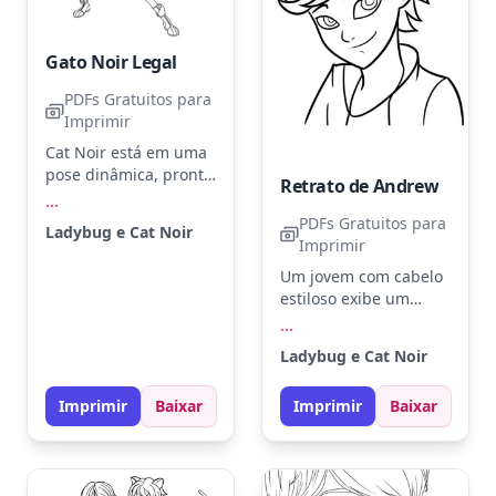
Gato Noir Legal
PDFs Gratuitos para
Imprimir
Cat Noir está em uma
pose dinâmica, pronto
Retrato de Andrew
para a ação. Use preto
...
para seu traje,
PDFs Gratuitos para
Ladybug e Cat Noir
dourado para seus
Imprimir
cabelos e verde para
Um jovem com cabelo
os olhos. Experimente
estiloso exibe um
adicionar sombras
sorriso confiante.
...
para dar mais
Experimente cores
profundidade.
Ladybug e Cat Noir
como dourado para o
cabelo e azul para os
Imprimir
Baixar
Imprimir
Baixar
olhos. Use lápis de cor
para destacar o brilho
nos olhos.