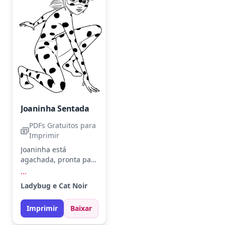
Joaninha Sentada
PDFs Gratuitos para
Imprimir
Joaninha está
agachada, pronta para
a ação, com seu traje
...
icônico de bolinhas.
Ladybug e Cat Noir
Use vermelho vivo e
preto para capturar a
Imprimir
Baixar
essência da heroína.
Tente fazer um fundo