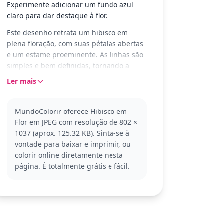
Experimente adicionar um fundo azul
claro para dar destaque à flor.
Este desenho retrata um hibisco em
plena floração, com suas pétalas abertas
e um estame proeminente. As linhas são
simples e bem definidas, tornando a
cena agradável e relaxante para colorir,
Ler mais
adequada para jovens artistas e
iniciantes.
MundoColorir oferece Hibisco em
O hibisco é uma flor vibrante e popular
Flor em JPEG com resolução de 802 ×
em muitos jardins tropicais. Nesta
1037 (aprox. 125.32 KB). Sinta-se à
página da categoria Hibisco, você pode
vontade para baixar e imprimir, ou
explorar diferentes combinações de
colorir online diretamente nesta
cores para criar uma flor única. Aproveite
página. É totalmente grátis e fácil.
para experimentar outras flores tropicais
e criar um jardim completo.
Esta página para colorir é boa para
idades a partir de 3 anos. Planeje cerca
de 15 a 30 minutos para completar. Use