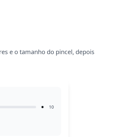
lápis de cor ou giz de cera para obter um
acabamento suave, e encoraje as
crianças a explorar suas próprias
escolhas de cores para personalizar a
flor.
ores e o tamanho do pincel, depois
10