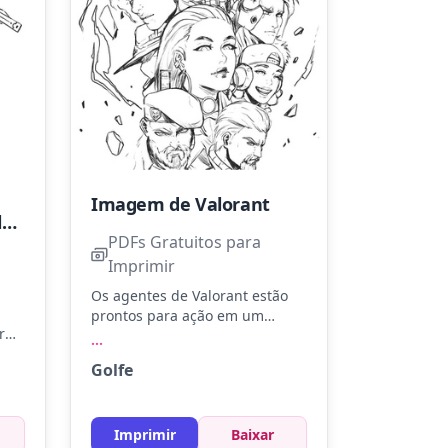
Imagem de Valorant
Sage, a Agente em Valorant
PDFs Gratuitos para
Imprimir
Os agentes de Valorant estão
prontos para ação em um
r
alinhamento épico. Use cores
...
e
como azul royal, vermelho
Golfe
anco
intenso e dourado para
destacar cada personagem.
te
Experimente usar lápis de cor
Imprimir
Baixar
metálicos para adicionar brilho