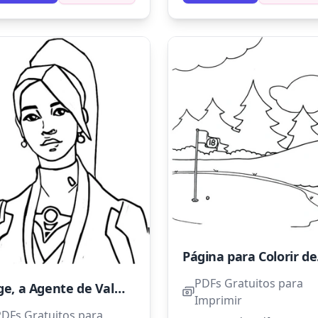
para dar mais profundidade
imagem.
Página
PDFs Gratuitos para
Sage, a Agente de Valorant
Imprimir
PDFs Gratuitos para