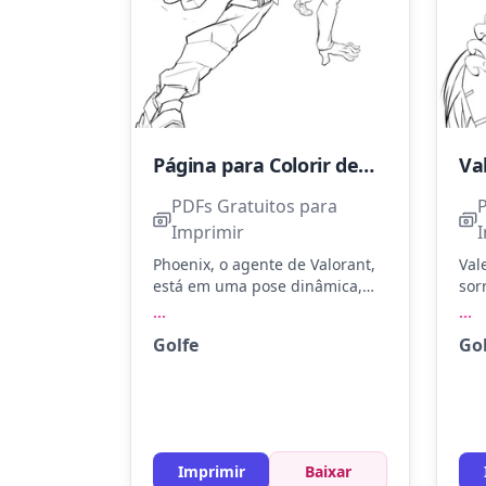
Página para Colorir de Phoenix, o Agente Valorant
Va
PDFs Gratuitos para
Imprimir
Phoenix, o agente de Valorant,
Val
está em uma pose dinâmica,
sor
pronto para lançar sua
ace
...
...
habilidade de fogo. Use
int
Golfe
Go
vermelho intenso, laranja e
Use
amarelo para criar chamas
azu
vibrantes. Tente adicionar
ves
sombreamento para realçar os
adi
detalhes e dar vida ao
áre
personagem.
toq
Imprimir
Baixar