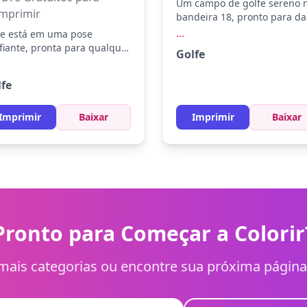
Um campo de golfe sereno 
Imprimir
bandeira 18, pronto para da
tacada final. Pinte os grama
...
e está em uma pose
de verde, as árvores de pin
fiante, pronta para qualquer
Golfe
o céu de azul claro. Adicion
afio. Use cores como azul
sombreamento para um efei
o para seu traje e preto para
lfe
realista e divirta-se explora
alhes elegantes.
as cores do golfe.
erimente adicionar sombras
is para dar profundidade ao
Imprimir
Baixar
Imprimir
Baixar
enho.
Pronto para Começar a Colorir
mais categorias ou encontre sua próxima página 