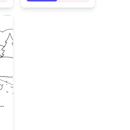
 à
aos detalhes tecnológicos.
 para Colorir de Campo de Golfe para Imprimir