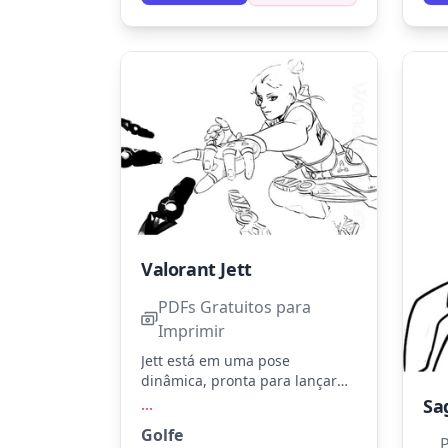
Valorant Jett
PDFs Gratuitos para
Imprimir
Jett está em uma pose
dinâmica, pronta para lançar
suas lâminas afiadas. Você
...
pode usar azul celeste para seu
Golfe
uniforme e cinza para as