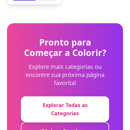
manchado.
Experimente usar
lápis de cera para um
efeito suave e natural.
Pronto para
Começar a Colorir?
Explore mais categorias ou
encontre sua próxima página
favorita!
Explorar Todas as
Categorias