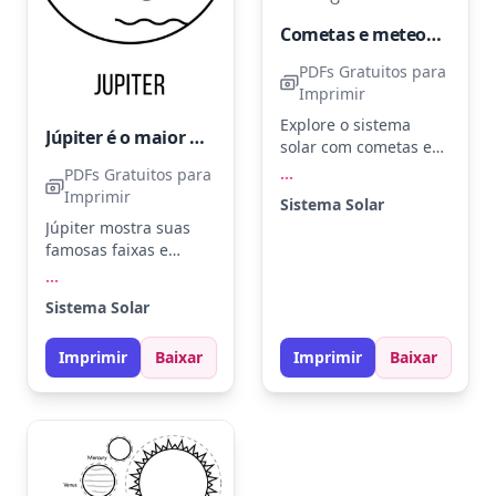
Cometas e meteoróides atravessam o espaço do sistema solar
PDFs Gratuitos para
Imprimir
Explore o sistema
Júpiter é o maior planeta do sistema solar.
solar com cometas e
meteoróides
...
PDFs Gratuitos para
atravessando o
Imprimir
Sistema Solar
espaço. Dê vida aos
Júpiter mostra suas
planetas com amarelo,
famosas faixas e
azul e verde para a
tempestades. Use tons
...
Terra, e tons de
de marrom, laranja e
vermelho para Marte.
Sistema Solar
vermelho para dar
Use um lápis branco
vida ao planeta
sobre papel preto
Imprimir
Baixar
Imprimir
Baixar
gigante. Experimente
para criar um efeito
misturar cores para
de poeira estelar.
criar efeitos de
turbilhão nas faixas.