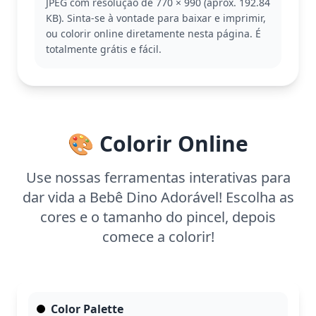
JPEG com resolução de 770 × 990 (aprox. 192.84
dinossauros, como o T-Rex e o Triceratops.
KB). Sinta-se à vontade para baixar e imprimir,
Esta página é fácil e indicada para crianças a partir
ou colorir online diretamente nesta página. É
de 3 anos. Planeje cerca de 15 a 30 minutos para
totalmente grátis e fácil.
colorir. Use lápis de cor ou giz de cera para
preencher as grandes áreas, ajudando as crianças
a desenvolverem suas habilidades motoras de
forma divertida.
🎨 Colorir Online
Use nossas ferramentas interativas para
dar vida a Bebê Dino Adorável! Escolha as
cores e o tamanho do pincel, depois
comece a colorir!
Color Palette