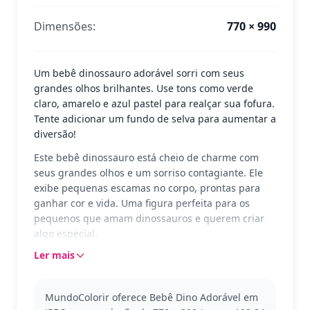
Dimensões:
770 × 990
Um bebê dinossauro adorável sorri com seus
grandes olhos brilhantes. Use tons como verde
claro, amarelo e azul pastel para realçar sua fofura.
Tente adicionar um fundo de selva para aumentar a
diversão!
Este bebê dinossauro está cheio de charme com
seus grandes olhos e um sorriso contagiante. Ele
exibe pequenas escamas no corpo, prontas para
ganhar cor e vida. Uma figura perfeita para os
pequenos que amam dinossauros e querem criar
algo especial.
Ler mais
O Bebê Dino Adorável pertence à categoria
Dinossauro e traz uma versão fofa e amigável desse
mundo pré-histórico. As crianças podem se
MundoColorir oferece Bebê Dino Adorável em
interessar também por outras páginas de